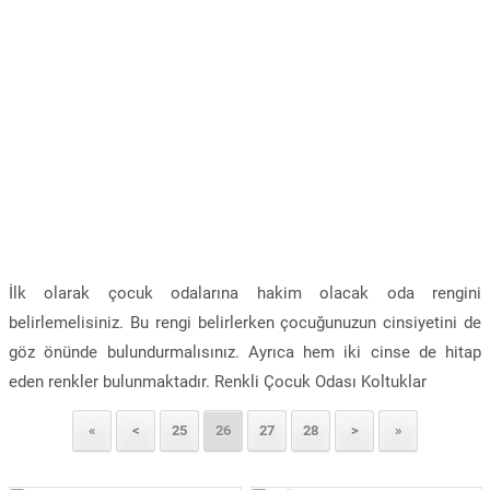
İlk olarak çocuk odalarına hakim olacak oda rengini
belirlemelisiniz. Bu rengi belirlerken çocuğunuzun cinsiyetini de
göz önünde bulundurmalısınız. Ayrıca hem iki cinse de hitap
eden renkler bulunmaktadır. Renkli Çocuk Odası Koltuklar
«
<
25
26
27
28
>
»