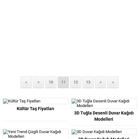
«
<
10
11
12
13
>
»
Kültür Taş Fiyatları
3D Tuğla Desenli Duvar Kağıdı
Modelleri