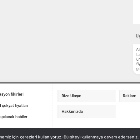
Uy
Si
ta
ür
fi
gö
syon fikirleri
Bize Ulaşın
Reklam
l çekyat fiyatları
Hakkımızda
apılacak hobiler
emiz için çerezleri kullanıyoruz. Bu siteyi kullanmaya devam ederseniz, b
100 m2 ev insaat maliyeti