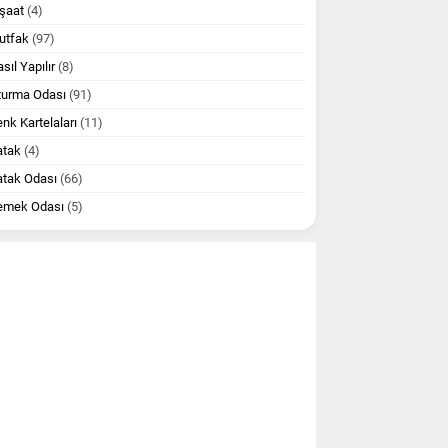
şaat
(4)
utfak
(97)
sıl Yapılır
(8)
turma Odası
(91)
nk Kartelaları
(11)
atak
(4)
atak Odası
(66)
emek Odası
(5)