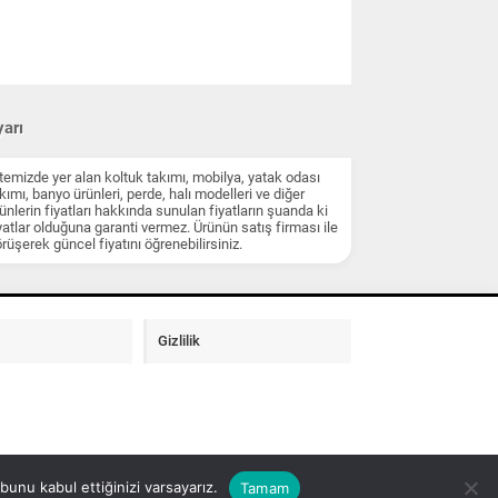
arı
temizde yer alan koltuk takımı, mobilya, yatak odası
kımı, banyo ürünleri, perde, halı modelleri ve diğer
ünlerin fiyatları hakkında sunulan fiyatların şuanda ki
yatlar olduğuna garanti vermez. Ürünün satış firması ile
rüşerek güncel fiyatını öğrenebilirsiniz.
Gizlilik
unu kabul ettiğinizi varsayarız.
Tamam