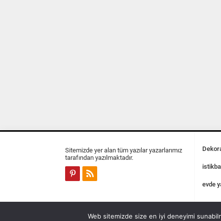
Dekora
Sitemizde yer alan tüm yazılar yazarlarımız
tarafından yazılmaktadır.
istikba
evde y
Web sitemizde size en iyi deneyimi sunabilm