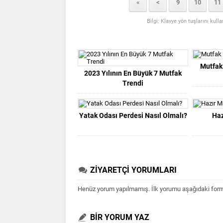
«
<
9
10
11
Bilgi: Klavye yön tuşlarını kull
Mutfak
2023 Yılının En Büyük 7 Mutfak
Trendi
Yatak Odası Perdesi Nasıl Olmalı?
Haz
ZİYARETÇİ YORUMLARI
Henüz yorum yapılmamış. İlk yorumu aşağıdaki form ar
BİR YORUM YAZ