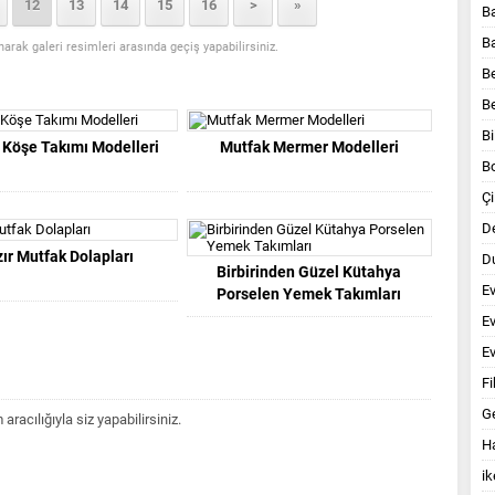
12
13
14
15
16
>
»
B
B
anarak galeri resimleri arasında geçiş yapabilirsiniz.
B
B
Bi
 Köşe Takımı Modelleri
Mutfak Mermer Modelleri
B
Çi
D
ır Mutfak Dolapları
Du
Birbirinden Güzel Kütahya
E
Porselen Yemek Takımları
E
Ev
Fi
G
acılığıyla siz yapabilirsiniz.
Ha
ik