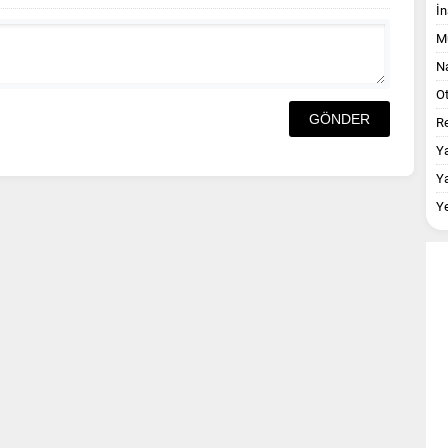
İn
M
Na
O
Re
Y
Y
Y