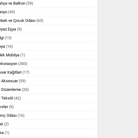
ahçe ve Balkon
(59)
anyo
(45)
ebek ve Çocuk Odası
(63)
eyaz Eşya
(9)
lgi
(13)
oya
(16)
lek Mobilya
(1)
ekorasyon
(383)
var Kağıtlari
(17)
v Aksesuar
(59)
v Düzenleme
(26)
 Tekstil
(42)
kirler
(9)
enç Odası
(16)
lı
(2)
ea
(1)