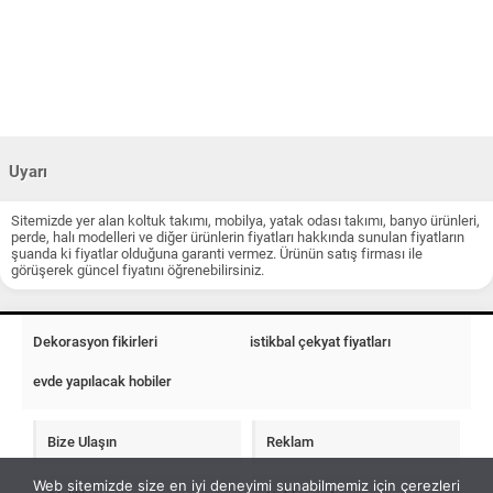
Uyarı
Sitemizde yer alan koltuk takımı, mobilya, yatak odası takımı, banyo ürünleri,
perde, halı modelleri ve diğer ürünlerin fiyatları hakkında sunulan fiyatların
şuanda ki fiyatlar olduğuna garanti vermez. Ürünün satış firması ile
görüşerek güncel fiyatını öğrenebilirsiniz.
Dekorasyon fikirleri
istikbal çekyat fiyatları
evde yapılacak hobiler
Bize Ulaşın
Reklam
Web sitemizde size en iyi deneyimi sunabilmemiz için çerezleri