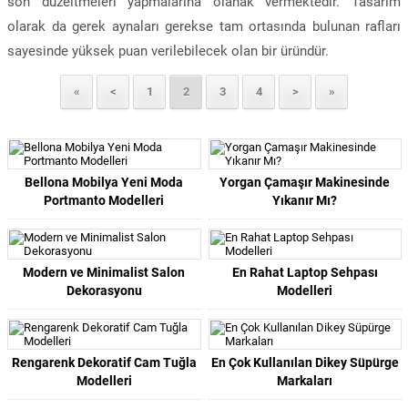
son düzeltmeleri yapmalarına olanak vermektedir. Tasarım
olarak da gerek aynaları gerekse tam ortasında bulunan rafları
sayesinde yüksek puan verilebilecek olan bir üründür.
«
<
1
2
3
4
>
»
Bellona Mobilya Yeni Moda
Yorgan Çamaşır Makinesinde
Portmanto Modelleri
Yıkanır Mı?
Modern ve Minimalist Salon
En Rahat Laptop Sehpası
Dekorasyonu
Modelleri
Rengarenk Dekoratif Cam Tuğla
En Çok Kullanılan Dikey Süpürge
Modelleri
Markaları