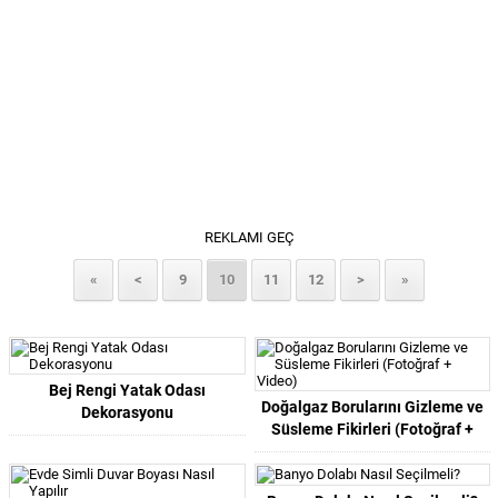
REKLAMI GEÇ
«
<
9
10
11
12
>
»
Bej Rengi Yatak Odası
Doğalgaz Borularını Gizleme ve
Dekorasyonu
Süsleme Fikirleri (Fotoğraf +
Video)