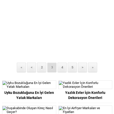
«
<
2
3
4
5
>
»
Uyku Bozukluğuna En İyi Gelen
Yazlık Evler İçin Konforlu
Yatak Markaları
Dekorasyon Önerileri