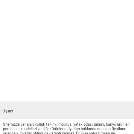
Uyarı
Sitemizde yer alan koltuk takımı, mobilya, yatak odası takımı, banyo ürünleri,
perde, halı modelleri ve diğer ürünlerin fiyatları hakkında sunulan fiyatların
şuanda ki fiyatlar olduğuna garanti vermez. Ürünün satış firması ile