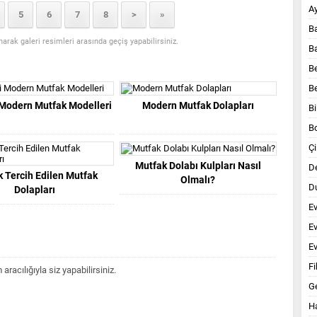
A
5
6
7
8
>
»
B
anarak galeri resimleri arasında geçiş yapabilirsiniz.
B
B
B
 Modern Mutfak Modelleri
Modern Mutfak Dolapları
Bi
B
Çi
Mutfak Dolabı Kulpları Nasıl
D
k Tercih Edilen Mutfak
Olmalı?
Du
Dolapları
E
E
Ev
Fi
acılığıyla siz yapabilirsiniz.
G
Ha