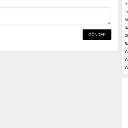
ik
İn
M
Na
O
Re
Y
Y
Y