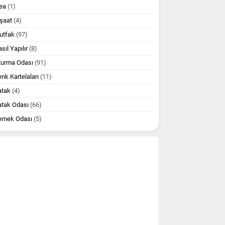
ea
(1)
şaat
(4)
utfak
(97)
sıl Yapılır
(8)
turma Odası
(91)
nk Kartelaları
(11)
atak
(4)
atak Odası
(66)
emek Odası
(5)