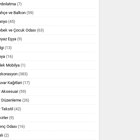
ydınlatma
(7)
ahçe ve Balkon
(59)
anyo
(45)
ebek ve Çocuk Odası
(63)
eyaz Eşya
(9)
lgi
(13)
oya
(16)
lek Mobilya
(1)
ekorasyon
(383)
var Kağıtlari
(17)
v Aksesuar
(59)
v Düzenleme
(26)
 Tekstil
(42)
kirler
(9)
enç Odası
(16)
lı
(2)