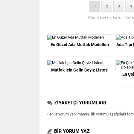
1
2
3
4
Bilgi: Klavye yön tuşlarını kull
En Güzel Ada Mutfak Modelleri
Ada Tipi
Mutfak İçin Gelin Çeyiz Listesi
En Ço
ZİYARETÇİ YORUMLARI
Henüz yorum yapılmamış. İlk yorumu aşağıdaki form ar
BİR YORUM YAZ