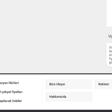
Uy
Si
ta
ür
fi
gö
syon fikirleri
Bize Ulaşın
Reklam
l çekyat fiyatları
Hakkımızda
apılacak hobiler