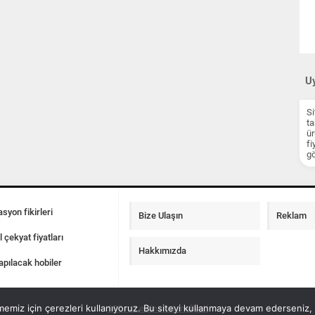
Uy
Si
ta
ür
fi
gö
syon fikirleri
Bize Ulaşın
Reklam
l çekyat fiyatları
Hakkımızda
apılacak hobiler
emiz için çerezleri kullanıyoruz. Bu siteyi kullanmaya devam ederseniz, b
100 m2 ev insaat maliyeti