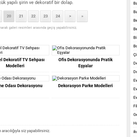
 yapılı şirin ve dekoratif bir dolap.
B
B
20
21
22
23
24
>
»
B
anarak galeri resimleri arasında geçiş yapabilirsiniz.
B
Bi
B
Çi
l Dekoratif TV Sehpası
Ofis Dekorasyonunda Pratik
D
Modelleri
Eşyalar
Du
E
me Odası Dekorasyonu
Dekorasyon Parke Modelleri
E
Ev
Fi
G
Ha
acılığıyla siz yapabilirsiniz.
ik