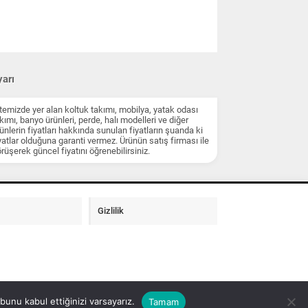
arı
temizde yer alan koltuk takımı, mobilya, yatak odası
kımı, banyo ürünleri, perde, halı modelleri ve diğer
ünlerin fiyatları hakkında sunulan fiyatların şuanda ki
yatlar olduğuna garanti vermez. Ürünün satış firması ile
rüşerek güncel fiyatını öğrenebilirsiniz.
Gizlilik
unu kabul ettiğinizi varsayarız.
Tamam