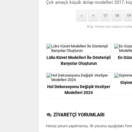
Çok amaçlı küçük dolap modelleri 2017; küçük
«
<
17
18
19
Bilgi: Klavye yön tuşlarını kull
Lüks Küvet Modelleri İle Gösterişli
En Güze
Banyolar Oluşturun
Giyin
Hol Dekorasyonu Değişik Vestiyer
Modelleri 2024
ZİYARETÇİ YORUMLARI
Henüz yorum yapılmamış. İlk yorumu aşağıdaki form ar