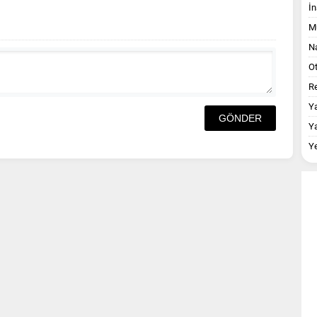
İn
M
Na
O
Re
Y
Y
Y