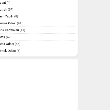
şaat
(4)
utfak
(97)
sıl Yapılır
(8)
turma Odası
(91)
nk Kartelaları
(11)
atak
(4)
atak Odası
(66)
emek Odası
(5)