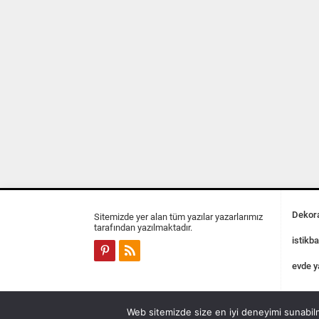
Dekora
Sitemizde yer alan tüm yazılar yazarlarımız
tarafından yazılmaktadır.
istikba
evde y
Web sitemizde size en iyi deneyimi sunabilm