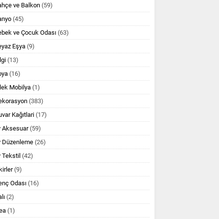
ahçe ve Balkon
(59)
anyo
(45)
ebek ve Çocuk Odası
(63)
eyaz Eşya
(9)
lgi
(13)
oya
(16)
lek Mobilya
(1)
ekorasyon
(383)
var Kağıtlari
(17)
v Aksesuar
(59)
v Düzenleme
(26)
 Tekstil
(42)
kirler
(9)
enç Odası
(16)
lı
(2)
ea
(1)