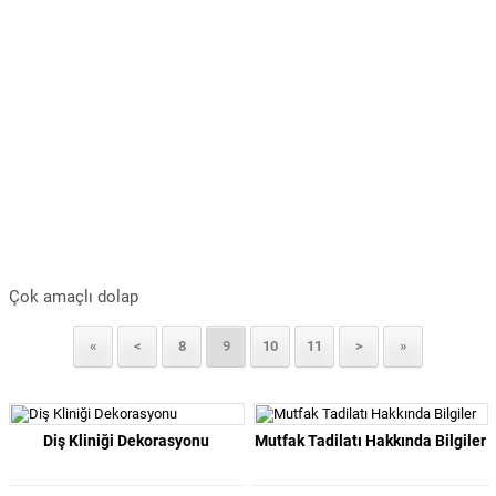
Çok amaçlı dolap
«
<
8
9
10
11
>
»
Diş Kliniği Dekorasyonu
Mutfak Tadilatı Hakkında Bilgiler