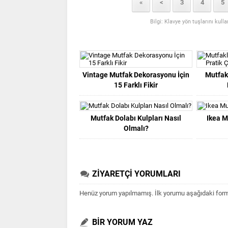
«
<
3
4
5
Bilgi: Klavye yön tuşlarını kull
Vintage Mutfak Dekorasyonu İçin
Mutfak
15 Farklı Fikir
Mutfak Dolabı Kulpları Nasıl
Ikea M
Olmalı?
ZİYARETÇİ YORUMLARI
Henüz yorum yapılmamış. İlk yorumu aşağıdaki form ar
BİR YORUM YAZ