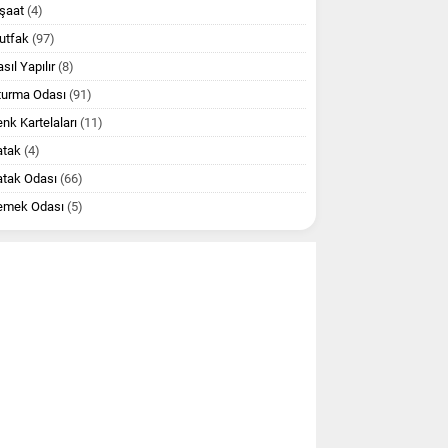
şaat
(4)
utfak
(97)
sıl Yapılır
(8)
turma Odası
(91)
nk Kartelaları
(11)
atak
(4)
atak Odası
(66)
emek Odası
(5)