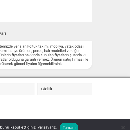
arı
temizde yer alan koltuk takımı, mobilya, yatak odası
kımı, banyo ürünleri, perde, halı modelleri ve diğer
ünlerin fiyatları hakkında sunulan fiyatların şuanda ki
yatlar olduğuna garanti vermez. Ürünün satış firması ile
rüşerek güncel fiyatını öğrenebilirsiniz.
Gizlilik
unu kabul ettiğinizi varsayarız.
Tamam