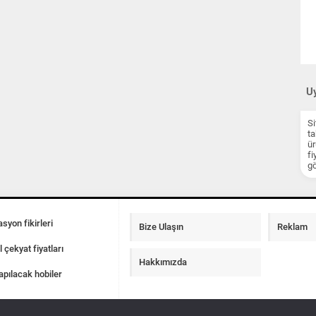
Uy
Si
ta
ür
fi
gö
syon fikirleri
Bize Ulaşın
Reklam
l çekyat fiyatları
Hakkımızda
apılacak hobiler