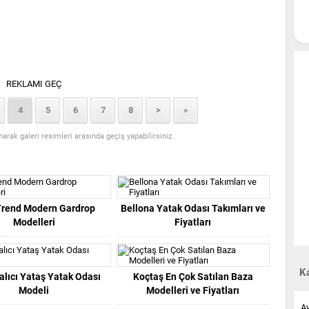
REKLAMI GEÇ
4
5
6
7
8
>
»
anarak galeri resimleri arasında geçiş yapabilirsiniz.
Trend Modern Gardrop
Bellona Yatak Odası Takımları ve
Modelleri
Fiyatları
Ka
alıcı Yataş Yatak Odası
Koçtaş En Çok Satılan Baza
Modeli
Modelleri ve Fiyatları
A