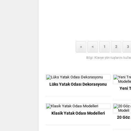
«
<
1
2
3
Bilgi: Klavye yön tuşlarını kull
Lüks Yatak Odası Dekorasyonu
Yeni 
Klasik Yatak Odası Modelleri
20 Göz 