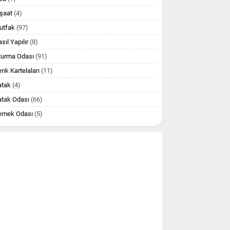
şaat
(4)
utfak
(97)
sıl Yapılır
(8)
turma Odası
(91)
nk Kartelaları
(11)
atak
(4)
atak Odası
(66)
emek Odası
(5)