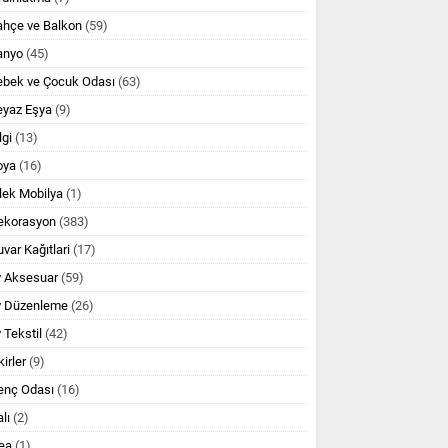
ahçe ve Balkon
(59)
anyo
(45)
ebek ve Çocuk Odası
(63)
eyaz Eşya
(9)
lgi
(13)
oya
(16)
lek Mobilya
(1)
ekorasyon
(383)
var Kağıtlari
(17)
v Aksesuar
(59)
v Düzenleme
(26)
 Tekstil
(42)
kirler
(9)
enç Odası
(16)
lı
(2)
ea
(1)