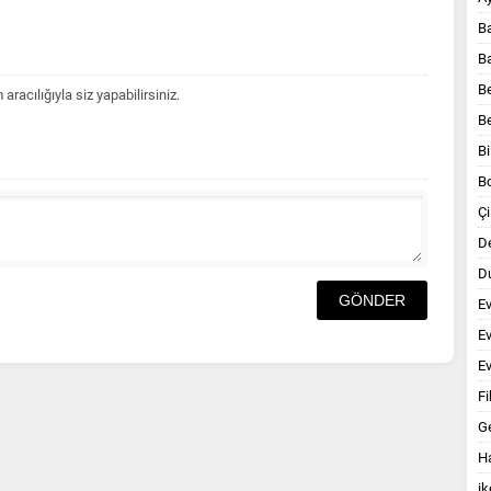
B
B
B
acılığıyla siz yapabilirsiniz.
B
Bi
B
Çi
D
Du
E
E
Ev
Fi
G
Ha
ik