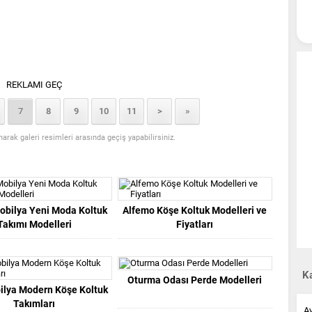
REKLAMI GEÇ
7
8
9
10
11
>
»
anarak galeri resimleri arasında geçiş yapabilirsiniz.
obilya Yeni Moda Koltuk
Alfemo Köşe Koltuk Modelleri ve
Takımı Modelleri
Fiyatları
Ka
Oturma Odası Perde Modelleri
ilya Modern Köşe Koltuk
Takımları
A