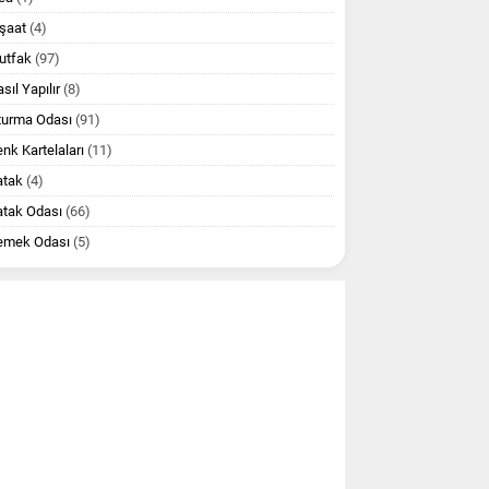
şaat
(4)
utfak
(97)
sıl Yapılır
(8)
turma Odası
(91)
nk Kartelaları
(11)
atak
(4)
atak Odası
(66)
emek Odası
(5)