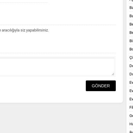
B
B
B
acılığıyla siz yapabilirsiniz.
B
Bi
B
Çi
D
Du
E
E
Ev
Fi
G
Ha
ik