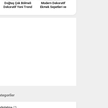
Doğtaş Çok Bölmeli
Modern Dekoratif
Dekoratif Yeni Trend
Ekmek Sepetleri ve
Kitaplıklar
Kutuları
tegoriler
ydınlatma
(7)