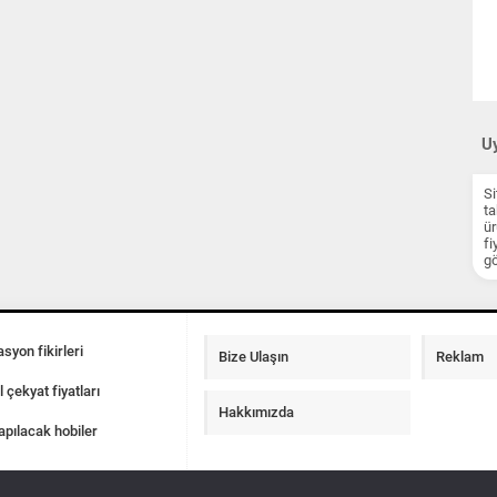
Uy
Si
ta
ür
fi
gö
syon fikirleri
Bize Ulaşın
Reklam
l çekyat fiyatları
Hakkımızda
apılacak hobiler