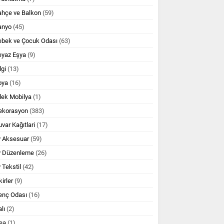
ahçe ve Balkon
(59)
anyo
(45)
ebek ve Çocuk Odası
(63)
eyaz Eşya
(9)
lgi
(13)
oya
(16)
lek Mobilya
(1)
ekorasyon
(383)
var Kağıtlari
(17)
v Aksesuar
(59)
v Düzenleme
(26)
 Tekstil
(42)
kirler
(9)
enç Odası
(16)
lı
(2)
ea
(1)