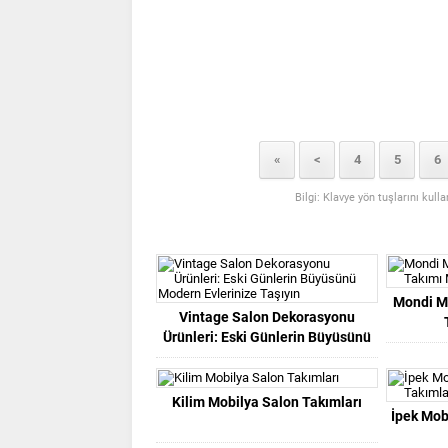
«
<
4
5
6
Bilgi: Klavye yön tuşlarını kull
Mondi M
Vintage Salon Dekorasyonu
Ürünleri: Eski Günlerin Büyüsünü
Modern Evlerinize Taşıyın
Kilim Mobilya Salon Takımları
İpek Mob