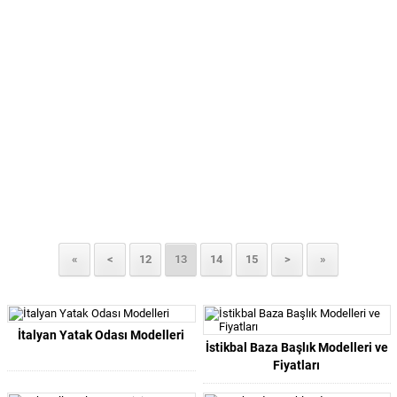
«
<
12
13
14
15
>
»
İtalyan Yatak Odası Modelleri
İstikbal Baza Başlık Modelleri ve
Fiyatları