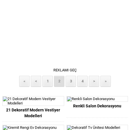
REKLAMI GEÇ
«
<
1
2
3
4
>
»
Renkli Salon Dekorasyonu
21 Dekoratif Modern Vestiyer
Modelleri