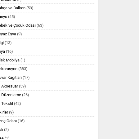
ahçe ve Balkon
(59)
anyo
(45)
ebek ve Çocuk Odası
(63)
eyaz Eşya
(9)
lgi
(13)
oya
(16)
lek Mobilya
(1)
ekorasyon
(383)
var Kağıtlari
(17)
v Aksesuar
(59)
v Düzenleme
(26)
 Tekstil
(42)
kirler
(9)
enç Odası
(16)
lı
(2)
ea
(1)