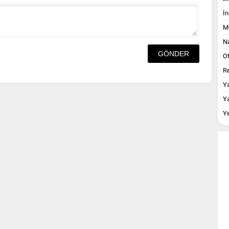
İn
M
Na
O
Re
Y
Y
Y