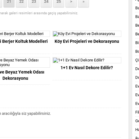
21
22
23
24
25
>
»
B
anarak galeri resimleri arasında geçiş yapabilirsiniz.
B
B
B
i Berjer Koltuk Modelleri
Köy Evi Projeleri ve Dekorasyonu
Bi
B
Çi
1+1 Ev Nasıl Dekore Edilir?
D
ve Beyaz Yemek Odası
Du
Dekorasyonu
E
E
Ev
Fi
acılığıyla siz yapabilirsiniz.
G
Ha
ik