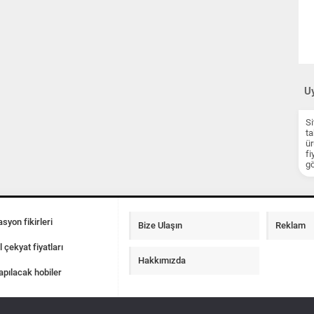
Uy
Si
ta
ür
fi
gö
syon fikirleri
Bize Ulaşın
Reklam
l çekyat fiyatları
Hakkımızda
apılacak hobiler