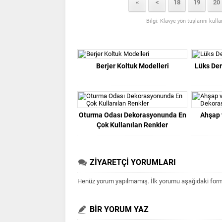
«
<
18
19
20
Bilgi: Klavye yön tuşlarını kull
Berjer Koltuk Modelleri
Lüks Der
Oturma Odası Dekorasyonunda En
Ahşap 
Çok Kullanılan Renkler
ZİYARETÇİ YORUMLARI
Henüz yorum yapılmamış. İlk yorumu aşağıdaki form ar
BİR YORUM YAZ