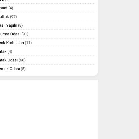
şaat
(4)
utfak
(97)
sıl Yapılır
(8)
turma Odası
(91)
nk Kartelaları
(11)
atak
(4)
atak Odası
(66)
emek Odası
(5)