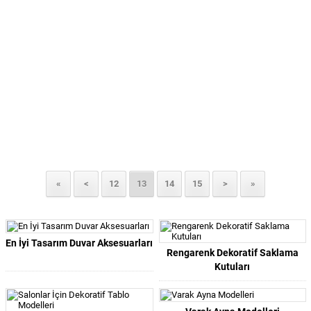
«
<
12
13
14
15
>
»
En İyi Tasarım Duvar Aksesuarları
Rengarenk Dekoratif Saklama
Kutuları