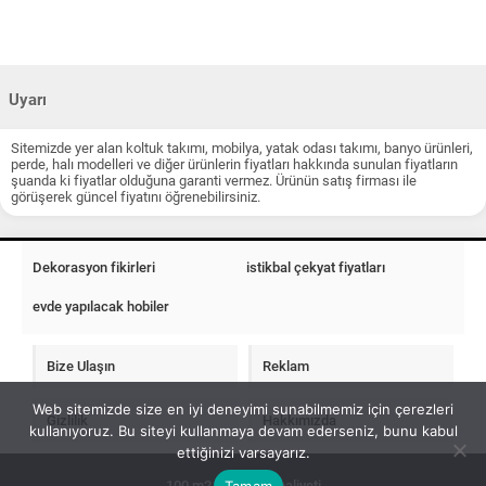
Uyarı
Sitemizde yer alan koltuk takımı, mobilya, yatak odası takımı, banyo ürünleri,
perde, halı modelleri ve diğer ürünlerin fiyatları hakkında sunulan fiyatların
şuanda ki fiyatlar olduğuna garanti vermez. Ürünün satış firması ile
görüşerek güncel fiyatını öğrenebilirsiniz.
Dekorasyon fikirleri
istikbal çekyat fiyatları
evde yapılacak hobiler
Bize Ulaşın
Reklam
Web sitemizde size en iyi deneyimi sunabilmemiz için çerezleri
Gizlilik
Hakkımızda
kullanıyoruz. Bu siteyi kullanmaya devam ederseniz, bunu kabul
ettiğinizi varsayarız.
Tamam
100 m2 ev insaat maliyeti