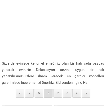
Sizlerde evinizde kendi el emeğiniz olan bir halı yada paspas
yaparak evinizin Dekorasyon tarzına uygun bir halı
yapabilirsiniz.Sizlere ilham verecek en çarpıcı modelleri
galerimizde incelemenizi öneririz. Eldivenden İlginç Halı
«
<
5
6
7
8
>
»