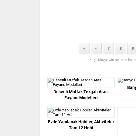
«
<
7
8
9
Bilgi: Klavye yön tuşlarını kull
Bany
Desenli Mutfak Tezgah Arası
Fayans Modelleri
Evde Yapılacak Hobiler, Aktiviteler
Tam 12 Hobi