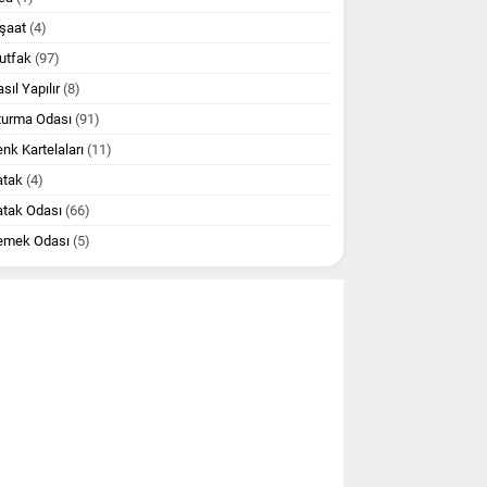
şaat
(4)
utfak
(97)
sıl Yapılır
(8)
turma Odası
(91)
nk Kartelaları
(11)
atak
(4)
atak Odası
(66)
emek Odası
(5)