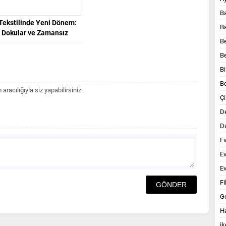
B
Tekstilinde Yeni Dönem:
B
 Dokular ve Zamansız
B
Tasarımlar
B
Bi
B
acılığıyla siz yapabilirsiniz.
Çi
D
Du
E
E
Ev
Fi
G
Ha
ik