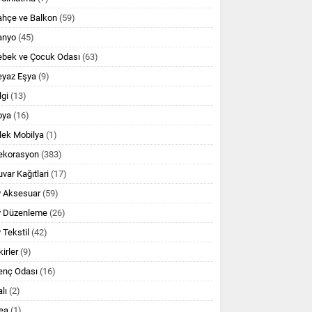
ahçe ve Balkon
(59)
anyo
(45)
ebek ve Çocuk Odası
(63)
eyaz Eşya
(9)
lgi
(13)
oya
(16)
lek Mobilya
(1)
ekorasyon
(383)
var Kağıtlari
(17)
v Aksesuar
(59)
v Düzenleme
(26)
 Tekstil
(42)
kirler
(9)
enç Odası
(16)
lı
(2)
ea
(1)