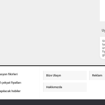
Uy
Si
ta
ür
fi
gö
syon fikirleri
Bize Ulaşın
Reklam
l çekyat fiyatları
Hakkımızda
apılacak hobiler