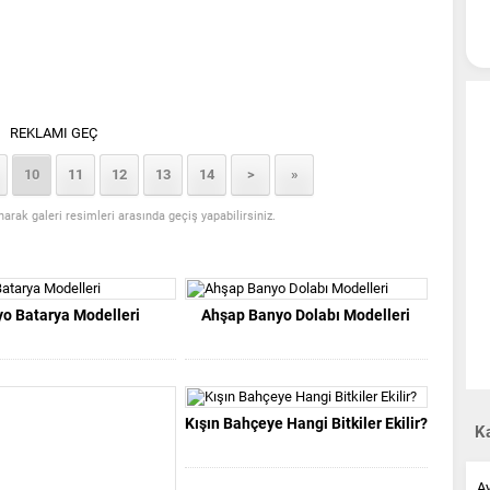
REKLAMI GEÇ
10
11
12
13
14
>
»
anarak galeri resimleri arasında geçiş yapabilirsiniz.
o Batarya Modelleri
Ahşap Banyo Dolabı Modelleri
Kışın Bahçeye Hangi Bitkiler Ekilir?
Ka
A