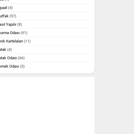
şaat
(4)
utfak
(97)
sıl Yapılır
(8)
turma Odası
(91)
nk Kartelaları
(11)
atak
(4)
atak Odası
(66)
emek Odası
(5)