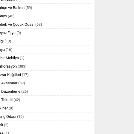
ahçe ve Balkon
(59)
anyo
(45)
ebek ve Çocuk Odası
(63)
eyaz Eşya
(9)
lgi
(13)
oya
(16)
lek Mobilya
(1)
ekorasyon
(383)
var Kağıtlari
(17)
v Aksesuar
(59)
v Düzenleme
(26)
 Tekstil
(42)
kirler
(9)
enç Odası
(16)
lı
(2)
ea
(1)