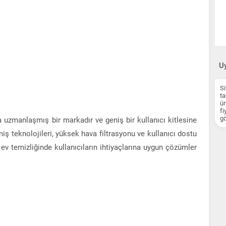
Uy
Si
ta
ür
fi
gö
 uzmanlaşmış bir markadır ve geniş bir kullanıcı kitlesine
miş teknolojileri, yüksek hava filtrasyonu ve kullanıcı dostu
, ev temizliğinde kullanıcıların ihtiyaçlarına uygun çözümler