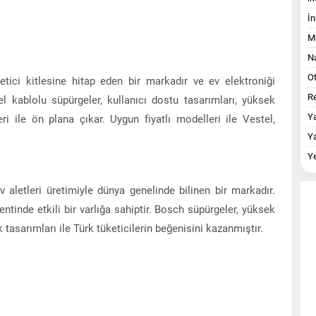
İn
M
Na
O
etici kitlesine hitap eden bir markadır ve ev elektroniği
Re
el kablolu süpürgeler, kullanıcı dostu tasarımları, yüksek
Y
i ile ön plana çıkar. Uygun fiyatlı modelleri ile Vestel,
Y
.
Y
aletleri üretimiyle dünya genelinde bilinen bir markadır.
tinde etkili bir varlığa sahiptir. Bosch süpürgeler, yüksek
 tasarımları ile Türk tüketicilerin beğenisini kazanmıştır.