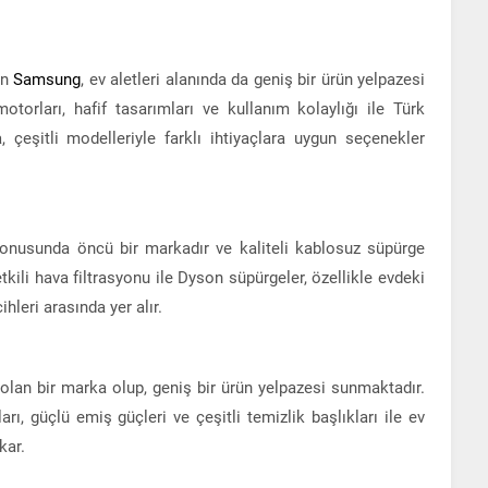
an
Samsung
, ev aletleri alanında da geniş bir ürün yelpazesi
torları, hafif tasarımları ve kullanım kolaylığı ile Türk
a, çeşitli modelleriyle farklı ihtiyaçlara uygun seçenekler
onusunda öncü bir markadır ve kaliteli kablosuz süpürge
etkili hava filtrasyonu ile Dyson süpürgeler, özellikle evdeki
hleri arasında yer alır.
lan bir marka olup, geniş bir ürün yelpazesi sunmaktadır.
rı, güçlü emiş güçleri ve çeşitli temizlik başlıkları ile ev
kar.