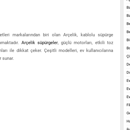
B
B
B
B
tleri markalarından biri olan Arçelik, kablolu süpürge
Bi
nmaktadır.
Arçelik süpürgeler
, güçlü motorları, etkili toz
B
arı ile dikkat çeker. Çeşitli modelleri, ev kullanıcılarına
Çi
r sunar.
D
Du
E
E
Ev
Fi
G
Ha
ik