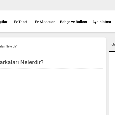
ıtlari
Ev Tekstil
Ev Aksesuar
Bahçe ve Balkon
Aydınlatma
G
ları Nelerdir?
rkaları Nelerdir?