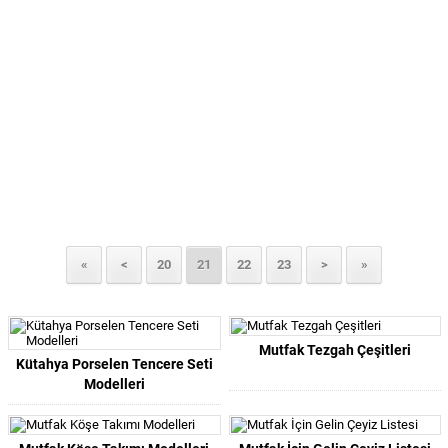
«
<
20
21
22
23
>
»
Mutfak Tezgah Çeşitleri
Kütahya Porselen Tencere Seti
Modelleri