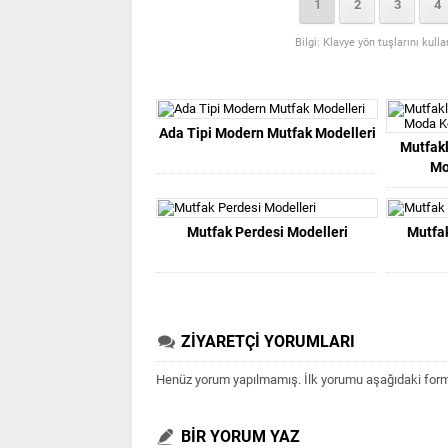
1
2
3
4
Bilgi: Klavye yön tuşlarını kull
Ada Tipi Modern Mutfak Modelleri
Mutfakl
Mo
Mutfak Perdesi Modelleri
Mutfa
ZİYARETÇİ YORUMLARI
Henüz yorum yapılmamış. İlk yorumu aşağıdaki form ar
BİR YORUM YAZ