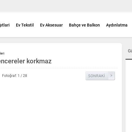
ıtlari
Ev Tekstil
Ev Aksesuar
Bahçe ve Balkon
Aydınlatma
G
eri
encereler korkmaz
Fotoğraf: 1 / 28