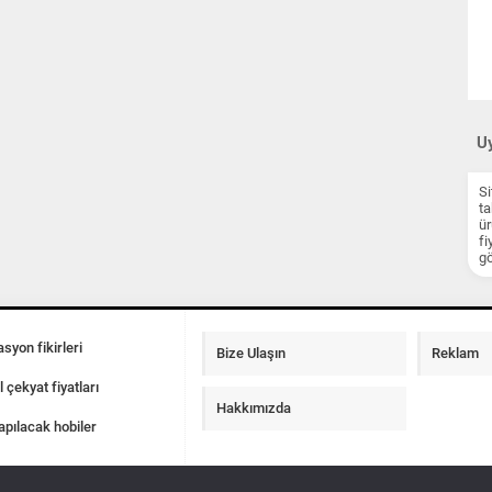
Uy
Si
ta
ür
fi
gö
syon fikirleri
Bize Ulaşın
Reklam
l çekyat fiyatları
Hakkımızda
apılacak hobiler