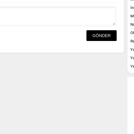
İn
M
Na
O
Re
Y
Y
Y