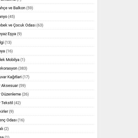
ahçe ve Balkon
(59)
anyo
(45)
ebek ve Çocuk Odası
(63)
eyaz Eşya
(9)
lgi
(13)
oya
(16)
lek Mobilya
(1)
ekorasyon
(383)
var Kağıtlari
(17)
v Aksesuar
(59)
v Düzenleme
(26)
 Tekstil
(42)
kirler
(9)
enç Odası
(16)
lı
(2)
ea
(1)