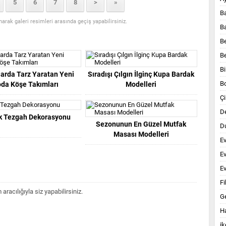
5
6
7
8
>
»
B
anarak galeri resimleri arasında geçiş yapabilirsiniz.
B
B
B
Bi
arda Tarz Yaratan Yeni
Sıradışı Çılgın İlginç Kupa Bardak
B
da Köşe Takımları
Modelleri
Çi
D
k Tezgah Dekorasyonu
Sezonunun En Güzel Mutfak
Du
Masası Modelleri
E
E
Ev
Fi
acılığıyla siz yapabilirsiniz.
G
Ha
ik