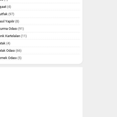
şaat
(4)
utfak
(97)
sıl Yapılır
(8)
turma Odası
(91)
nk Kartelaları
(11)
atak
(4)
atak Odası
(66)
emek Odası
(5)