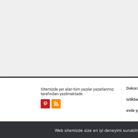
Dekora
Sitemizde yer alan tüm yazılar yazarlarımız
tarafından yazılmaktadır.
istikba
evde y
Web sitemizde size en iyi deneyimi sunabilm