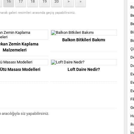
16
17
18
19
20
>
»
B
anarak galeri resimleri arasında geçiş yapabilirsiniz.
B
B
Bi
Balkon Bitkileri Bakımı
B
ekan Zemin Kaplama
Çi
Malzemeleri
D
Du
i Ütü Masası Modelleri
Loft Daire Nedir?
E
E
Ev
Fi
G
acılığıyla siz yapabilirsiniz.
Ha
ik
İn