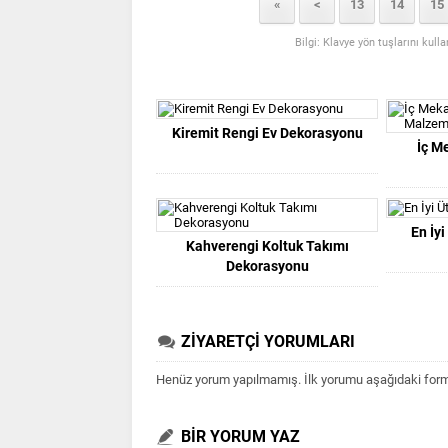
«
<
13
14
15
Bilgi: Klavye yön tuşlarını kull
Kiremit Rengi Ev Dekorasyonu
İç M
En İy
Kahverengi Koltuk Takımı
Dekorasyonu
ZİYARETÇİ YORUMLARI
Henüz yorum yapılmamış. İlk yorumu aşağıdaki form ar
BİR YORUM YAZ