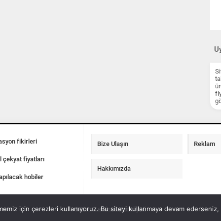
Uy
Si
ta
ür
fi
gö
syon fikirleri
Bize Ulaşın
Reklam
l çekyat fiyatları
Hakkımızda
apılacak hobiler
emiz için çerezleri kullanıyoruz. Bu siteyi kullanmaya devam ederseniz, b
100 m2 ev insaat maliyeti