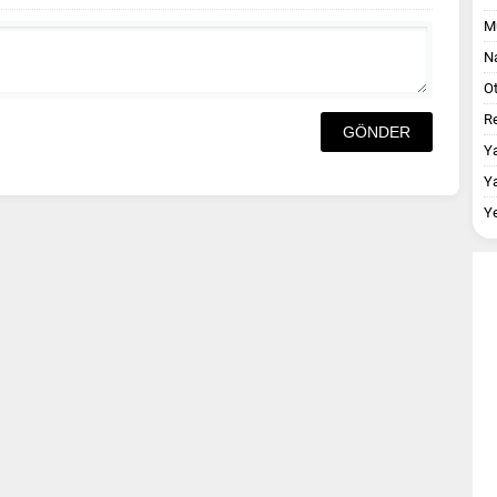
M
Na
O
Re
Y
Y
Y