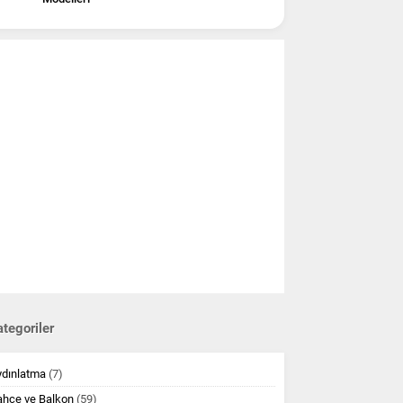
tegoriler
ydınlatma
(7)
ahçe ve Balkon
(59)