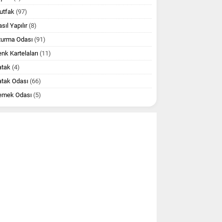
utfak
(97)
sıl Yapılır
(8)
turma Odası
(91)
nk Kartelaları
(11)
atak
(4)
atak Odası
(66)
emek Odası
(5)