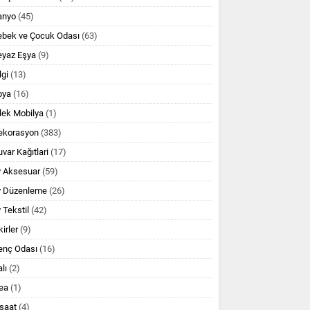
anyo
(45)
ebek ve Çocuk Odası
(63)
eyaz Eşya
(9)
lgi
(13)
oya
(16)
lek Mobilya
(1)
ekorasyon
(383)
var Kağıtlari
(17)
v Aksesuar
(59)
v Düzenleme
(26)
 Tekstil
(42)
kirler
(9)
enç Odası
(16)
lı
(2)
ea
(1)
şaat
(4)