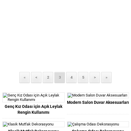
«
<
2
3
4
5
>
»
Modern Salon Duvar Aksesuarları
Genç Kız Odası için Açık Leylak
Rengin Kullanımı