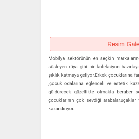
Resim Galeri
Mobilya sektörünün en seçkin markalarınd
süsleyen rüya gibi bir koleksiyon hazır
şıklık katmaya geliyor.Erkek çocuklarına far
,çocuk odalarına eğlenceli ve estetik kaz
güldürecek güzellikte olmakla beraber so
çocuklarının çok sevdiği arabalar,uçaklar 
kazandırıyor.