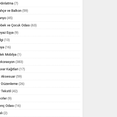
ydınlatma
(7)
ahçe ve Balkon
(59)
anyo
(45)
ebek ve Çocuk Odası
(63)
eyaz Eşya
(9)
lgi
(13)
oya
(16)
lek Mobilya
(1)
ekorasyon
(383)
var Kağıtlari
(17)
v Aksesuar
(59)
v Düzenleme
(26)
 Tekstil
(42)
kirler
(9)
enç Odası
(16)
lı
(2)