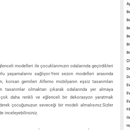
A
B
B
B
B
Bi
B
Çi
nceli modelleri ile çocuklarımızın odalarında geçirdikleri
D
lu yaşamalarını sağlıyor.Yeni sezon modelleri arasında
Du
rı, korsan gemileri Alfemo mobilyanın eşsiz tasarımları
E
yen tasarımlar olmaktan çıkarak odalarında yer almaya
E
da çok daha renkli ve eğlenceli bir dekorasyon yaratmak
Ev
erek çocuğunuzun seveceği bir modeli almalısınız.Sizler
Fi
e inceleyebilirsiniz.
G
Ha