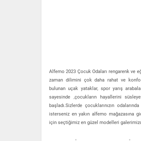
Alfemo 2023 Çocuk Odaları rengarenk ve eğle
zaman dilimini çok daha rahat ve konfor
bulunan uçak yataklar, spor yarış arabala
sayesinde ,çocukların hayallerini süsle
başladı.Sizlerde çocuklarınızın odaların
isterseniz en yakın alfemo mağazasına gid
için seçtiğimiz en güzel modelleri galerimizd