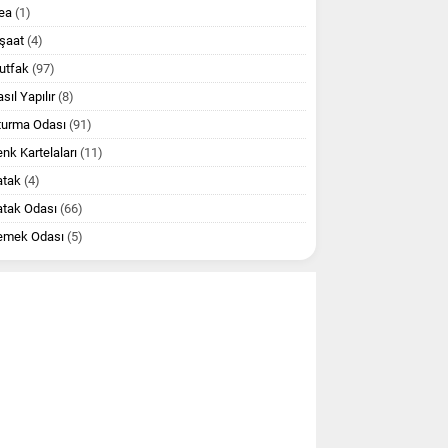
ea
(1)
şaat
(4)
utfak
(97)
sıl Yapılır
(8)
turma Odası
(91)
nk Kartelaları
(11)
atak
(4)
atak Odası
(66)
emek Odası
(5)