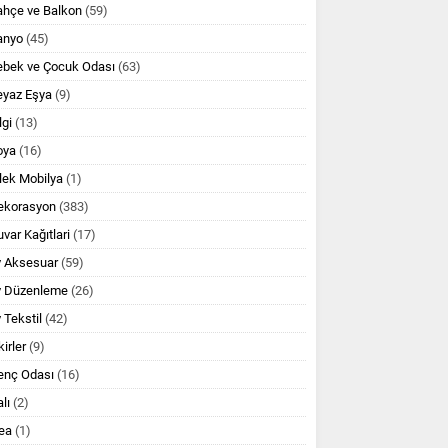
ahçe ve Balkon
(59)
anyo
(45)
ebek ve Çocuk Odası
(63)
eyaz Eşya
(9)
lgi
(13)
oya
(16)
lek Mobilya
(1)
ekorasyon
(383)
var Kağıtlari
(17)
v Aksesuar
(59)
v Düzenleme
(26)
 Tekstil
(42)
kirler
(9)
enç Odası
(16)
lı
(2)
ea
(1)