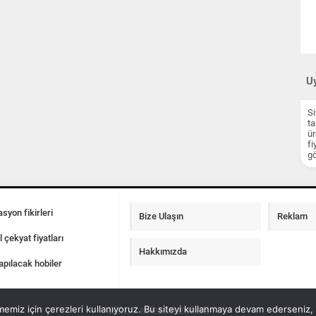
Uy
Si
ta
ür
fi
gö
syon fikirleri
Bize Ulaşın
Reklam
l çekyat fiyatları
Hakkımızda
apılacak hobiler
emiz için çerezleri kullanıyoruz. Bu siteyi kullanmaya devam ederseniz, b
100 m2 ev insaat maliyeti