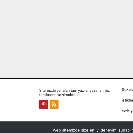
Dekora
Sitemizde yer alan tüm yazılar yazarlarımız
tarafından yazılmaktadır.
istikba
evde y
Web sitemizde size en iyi deneyimi sunabilm