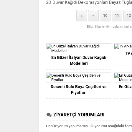
3D Duvar Kağıdı Dekorasyonları Beyaz Tuğla
«
<
10
11
12
Bilgi: Klavye yön tuşlarını kull
Tv 
En Güzel İtalyan Duvar Kağıdı
Modelleri
Desenli Rulo Boya Çeşitleri ve
En Güz
Fiyatları
ZİYARETÇİ YORUMLARI
Henüz yorum yapılmamış. İlk yorumu aşağıdaki form ar