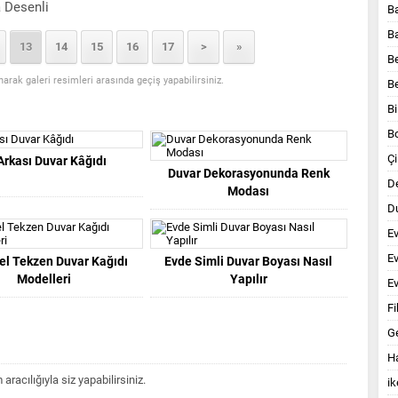
 Desenli
B
B
13
14
15
16
17
>
»
B
anarak galeri resimleri arasında geçiş yapabilirsiniz.
B
Bi
B
Çi
Arkası Duvar Kâğıdı
Duvar Dekorasyonunda Renk
D
Modası
Du
E
E
el Tekzen Duvar Kağıdı
Evde Simli Duvar Boyası Nasıl
Modelleri
Yapılır
Ev
Fi
G
Ha
acılığıyla siz yapabilirsiniz.
ik