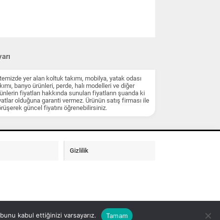
arı
temizde yer alan koltuk takımı, mobilya, yatak odası
kımı, banyo ürünleri, perde, halı modelleri ve diğer
ünlerin fiyatları hakkında sunulan fiyatların şuanda ki
yatlar olduğuna garanti vermez. Ürünün satış firması ile
rüşerek güncel fiyatını öğrenebilirsiniz.
Gizlilik
unu kabul ettiğinizi varsayarız.
Tamam