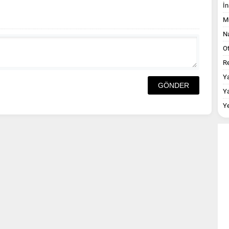
İn
M
Na
O
Re
Y
Y
Y