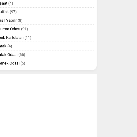
şaat
(4)
utfak
(97)
sıl Yapılır
(8)
turma Odası
(91)
nk Kartelaları
(11)
atak
(4)
atak Odası
(66)
emek Odası
(5)