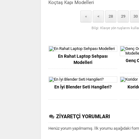
Koçtaş Kapı Modelleri
«
<
28
29
30
Bilgi: Klavye yön tuşlarını kull
En Rahat Laptop Sehpası
Genç O
Modelleri
En İyi Blender Seti Hangileri?
Korid
ZİYARETÇİ YORUMLARI
Henüz yorum yapılmamış. İlk yorumu aşağıdaki form ar