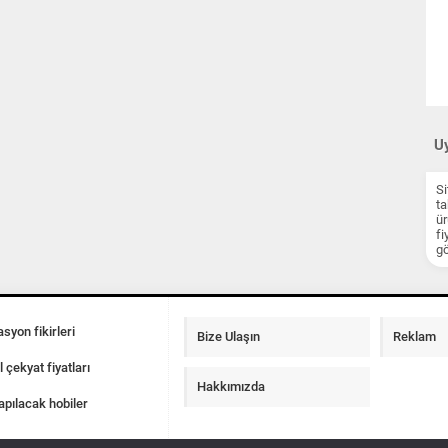
Uy
Si
ta
ür
fi
gö
syon fikirleri
Bize Ulaşın
Reklam
l çekyat fiyatları
Hakkımızda
apılacak hobiler