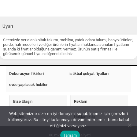
Uyarı
Sitemizde yer alan koltuk takımı, mobilya, yatak odası takımı, banyo ürünleri,
perde, halı modelleri ve diğer ürünlerin fiyatları hakkında sunulan fiyatların
şuanda ki fiyatlar olduğuna garanti vermez. Ürünün satış firması ile
görüşerek güncel fiyatını öğrenebilirsiniz.
Dekorasyon fikirleri
istikbal çekyat fiyatları
evde yapılacak hobiler
Bize Ulaşın
Reklam
Web sitemizde size en iyi deneyimi sunabilmemiz için çerezleri
Gizlilik
Hakkımızda
kullanıyoruz. Bu siteyi kullanmaya devam ederseniz, bunu kabul
ettiğinizi varsayarız.
Tamam
100 m2 ev insaat maliyeti