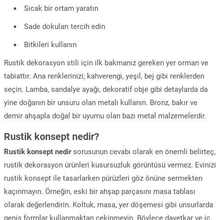
Sıcak bir ortam yaratın
Sade dokuları tercih edin
Bitkileri kullanın
Rustik dekorasyon stili için ilk bakmanız gereken yer orman ve
tabiattır. Ana renklerinizi; kahverengi, yeşil, bej gibi renklerden
seçin. Lamba, sandalye ayağı, dekoratif obje gibi detaylarda da
yine doğanın bir unsuru olan metali kullanın. Bronz, bakır ve
demir ahşapla doğal bir uyumu olan bazı metal malzemelerdir.
Rustik konsept nedir?
Rustik konsept nedir
sorusunun cevabı olarak en önemli belirteç,
rustik dekorasyon ürünleri kusursuzluk görüntüsü vermez. Evinizi
rustik konsept ile tasarlarken pürüzleri göz önüne sermekten
kaçınmayın. Örneğin, eski bir ahşap parçasını masa tablası
olarak değerlendirin. Koltuk, masa, yer döşemesi gibi unsurlarda
geniş formlar kullanmaktan çekinmeyin. Böylece davetkar ve iç