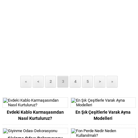
«
<
2
3
4
5
>
»
Evdeki Kablo Karmaşasından
En Şık Çeşitlerle Varak Ayna
Nasıl Kurtuluruz?
Modelleri