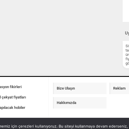
Uy
Si
ta
ür
fi
gö
syon fikirleri
Bize Ulaşın
Reklam
l çekyat fiyatları
Hakkımızda
apılacak hobiler
emiz için çerezleri kullanıyoruz. Bu siteyi kullanmaya devam ederseniz, b
100 m2 ev insaat maliyeti