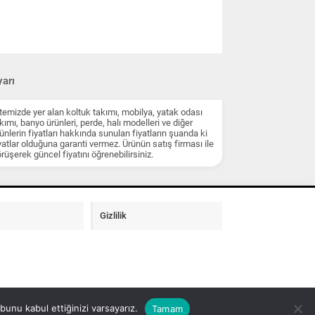
arı
temizde yer alan koltuk takımı, mobilya, yatak odası
kımı, banyo ürünleri, perde, halı modelleri ve diğer
ünlerin fiyatları hakkında sunulan fiyatların şuanda ki
yatlar olduğuna garanti vermez. Ürünün satış firması ile
rüşerek güncel fiyatını öğrenebilirsiniz.
Gizlilik
unu kabul ettiğinizi varsayarız.
Tamam