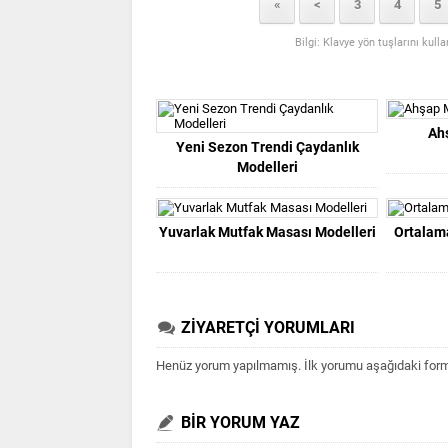
«
<
3
4
5
Bilgi: Klavye yön tuşlarını kull
Ah
Yeni Sezon Trendi Çaydanlık
Modelleri
Yuvarlak Mutfak Masası Modelleri
Ortalama
ZİYARETÇİ YORUMLARI
Henüz yorum yapılmamış. İlk yorumu aşağıdaki form ar
BİR YORUM YAZ