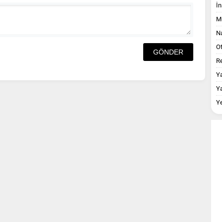
İn
M
Na
O
Re
Y
Y
Y