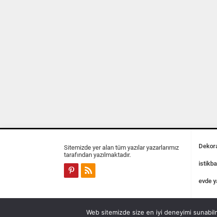
Dekora
Sitemizde yer alan tüm yazılar yazarlarımız
tarafından yazılmaktadır.
istikba
evde y
Web sitemizde size en iyi deneyimi sunabilm