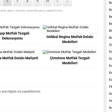
6
7
8
9
10
>
»
B
B
anarak galeri resimleri arasında geçiş yapabilirsiniz.
B
B
Bi
şap Mutfak Tezgah
İstikbal Regina Mutfak Dolabı
B
Dekorasyonu
Modelleri
Çi
D
 Mutfak Dolabı Maliyeti
Çimstone Mutfak Tezgah
Du
Modelleri
E
E
Ev
Fi
acılığıyla siz yapabilirsiniz.
G
Ha
ik