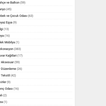
ahçe ve Balkon
(59)
anyo
(45)
ebek ve Çocuk Odası
(63)
eyaz Eşya
(9)
lgi
(13)
oya
(16)
lek Mobilya
(1)
ekorasyon
(383)
var Kağıtlari
(17)
v Aksesuar
(59)
v Düzenleme
(26)
 Tekstil
(42)
kirler
(9)
enç Odası
(16)
lı
(2)
ea
(1)