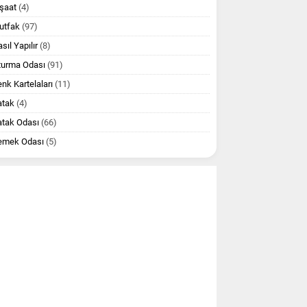
şaat
(4)
utfak
(97)
sıl Yapılır
(8)
turma Odası
(91)
nk Kartelaları
(11)
atak
(4)
atak Odası
(66)
emek Odası
(5)