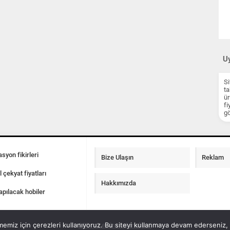
Uy
Si
ta
ür
fi
gö
syon fikirleri
Bize Ulaşın
Reklam
l çekyat fiyatları
Hakkımızda
apılacak hobiler
emiz için çerezleri kullanıyoruz. Bu siteyi kullanmaya devam ederseniz, b
100 m2 ev insaat maliyeti