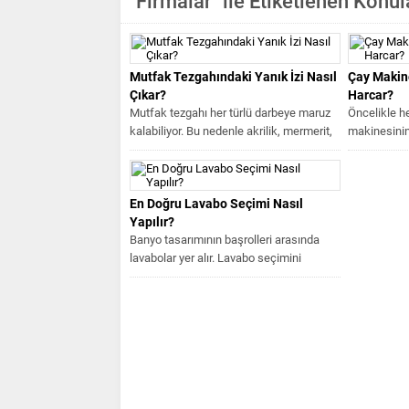
"Firmalar" ile Etiketlenen Konul
Mutfak Tezgahındaki Yanık İzi Nasıl
Çay Makine
Çıkar?
Harcar?
Mutfak tezgahı her türlü darbeye maruz
Öncelikle he
kalabiliyor. Bu nedenle akrilik, mermerit,
makinesinin 
granit, mermer mutfak tezgahında...
modelden mo
Bazı...
En Doğru Lavabo Seçimi Nasıl
Yapılır?
Banyo tasarımının başrolleri arasında
lavabolar yer alır. Lavabo seçimini
yapacağınız zaman dikkate almanız
gereken farklı...