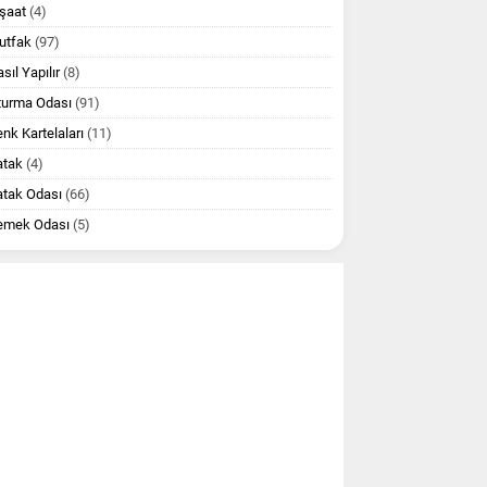
şaat
(4)
utfak
(97)
sıl Yapılır
(8)
turma Odası
(91)
nk Kartelaları
(11)
atak
(4)
atak Odası
(66)
emek Odası
(5)