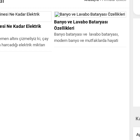
ar
Banyo ve Lavabo Bataryası
si Ne Kadar Elektrik
Özellikleri
Banyo bataryası ve lavabo bataryası,
men altını çizmeliyiz ki, çay
modern banyo ve mutfaklarda hayati
harcadığı elektrik miktarı
öneme sahip “plumbinge” bileşenleridir.
dele değişiklik gösterir.
Geleneksel...
Ka
A