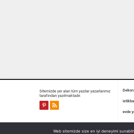
Dekora
Sitemizde yer alan tüm yazılar yazarlarımız
tarafından yazılmaktadır.
istikba
evde y
Web sitemizde size en iyi deneyimi sunabilm