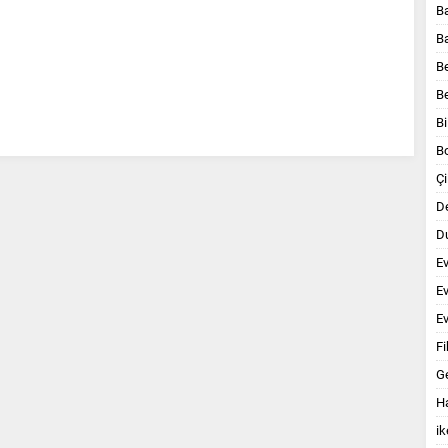
B
B
B
B
Bi
B
Çi
D
Du
E
E
Ev
Fi
G
Ha
ik