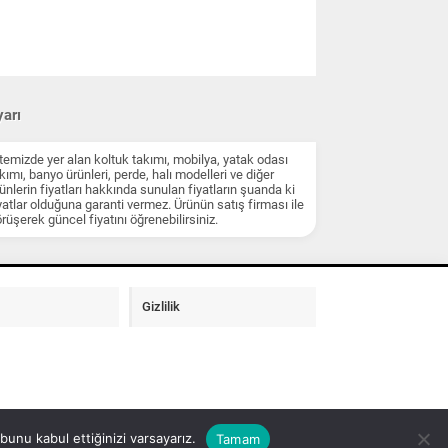
arı
temizde yer alan koltuk takımı, mobilya, yatak odası
kımı, banyo ürünleri, perde, halı modelleri ve diğer
ünlerin fiyatları hakkında sunulan fiyatların şuanda ki
yatlar olduğuna garanti vermez. Ürünün satış firması ile
rüşerek güncel fiyatını öğrenebilirsiniz.
Gizlilik
unu kabul ettiğinizi varsayarız.
Tamam