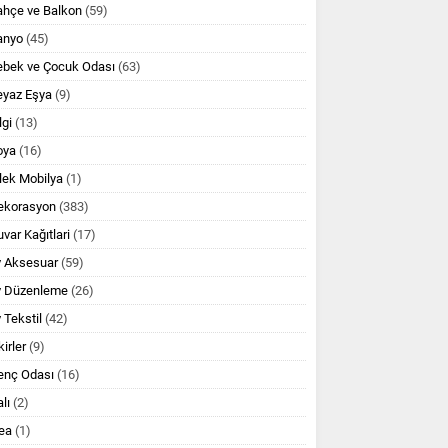
ahçe ve Balkon
(59)
anyo
(45)
ebek ve Çocuk Odası
(63)
eyaz Eşya
(9)
lgi
(13)
oya
(16)
lek Mobilya
(1)
ekorasyon
(383)
var Kağıtlari
(17)
v Aksesuar
(59)
v Düzenleme
(26)
 Tekstil
(42)
kirler
(9)
enç Odası
(16)
lı
(2)
ea
(1)