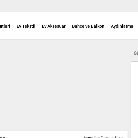
ıtlari
Ev Tekstil
Ev Aksesuar
Bahçe ve Balkon
Aydınlatma
G
Anasayfa
»
Firmalar Etiketi