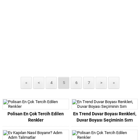
«
<
4
5
6
7
>
»
Polisan En Çok Tercih Edilen
En Trend Duvar Boyası Renkleri,
Renkler
Duvar Boyası Seçiminin Sırrı