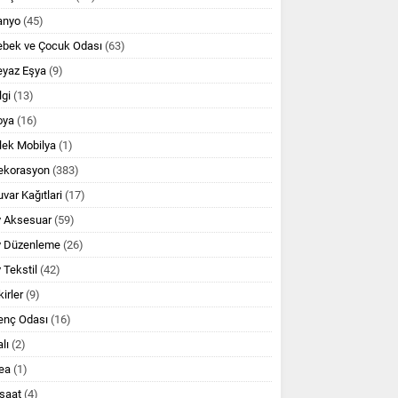
anyo
(45)
ebek ve Çocuk Odası
(63)
eyaz Eşya
(9)
lgi
(13)
oya
(16)
lek Mobilya
(1)
ekorasyon
(383)
var Kağıtlari
(17)
v Aksesuar
(59)
v Düzenleme
(26)
 Tekstil
(42)
kirler
(9)
enç Odası
(16)
lı
(2)
ea
(1)
şaat
(4)