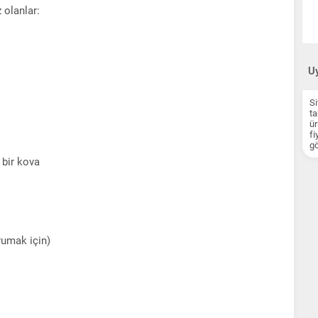
 olanlar:
Uy
Si
ta
ür
fi
gö
 bir kova
rumak için)