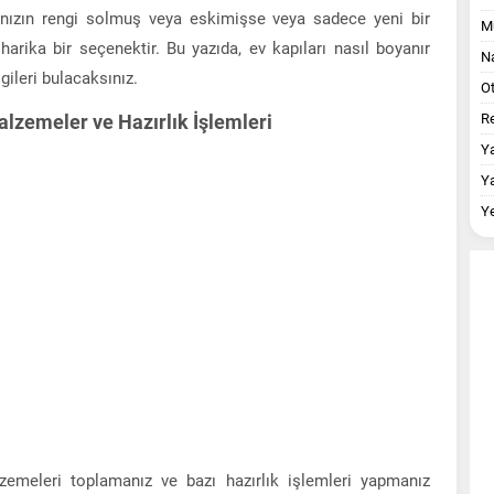
ınızın rengi solmuş veya eskimişse veya sadece yeni bir
M
arika bir seçenektir. Bu yazıda, ev kapıları nasıl boyanır
Na
gileri bulacaksınız.
O
alzemeler ve Hazırlık İşlemleri
Re
Y
Y
Y
emeleri toplamanız ve bazı hazırlık işlemleri yapmanız