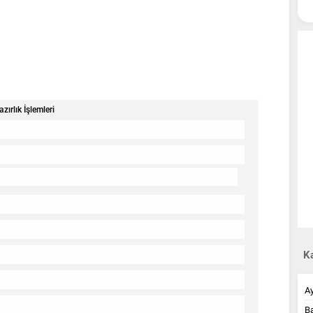
ırlık İşlemleri
Ka
A
B