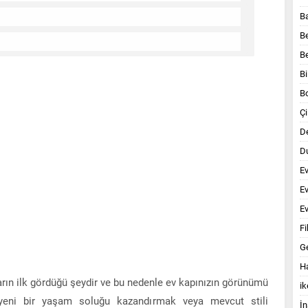
B
B
B
Bi
B
Çi
D
Du
E
E
Ev
Fi
G
Ha
arın ilk gördüğü şeydir ve bu nedenle ev kapınızın görünümü
ik
a yeni bir yaşam soluğu kazandırmak veya mevcut stili
İn