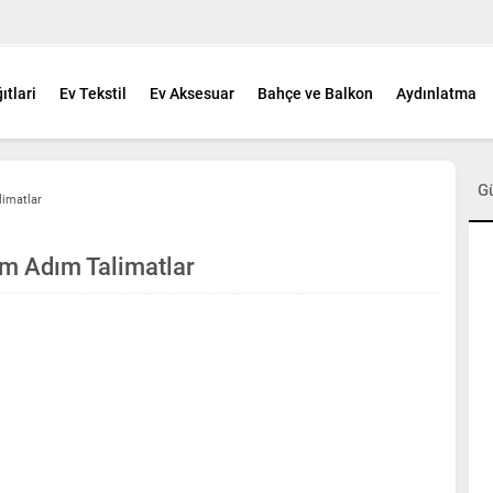
ıtlari
Ev Tekstil
Ev Aksesuar
Bahçe ve Balkon
Aydınlatma
G
limatlar
ım Adım Talimatlar