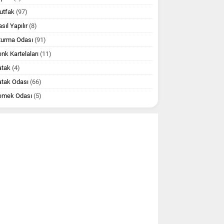
utfak
(97)
sıl Yapılır
(8)
turma Odası
(91)
nk Kartelaları
(11)
atak
(4)
atak Odası
(66)
emek Odası
(5)