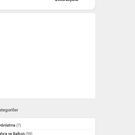
tegoriler
ydınlatma
(7)
ahçe ve Balkon
(59)