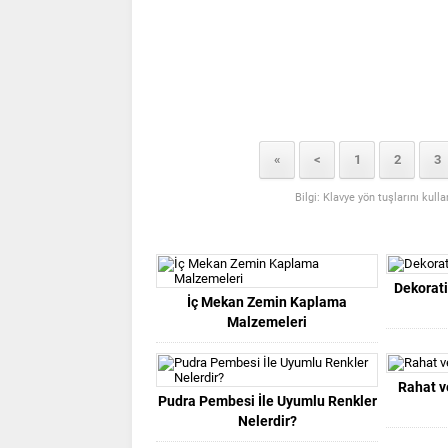
«
<
1
2
3
Bilgi: Klavye yön tuşlarını kull
Dekorati
İç Mekan Zemin Kaplama
Malzemeleri
Rahat v
Pudra Pembesi İle Uyumlu Renkler
Nelerdir?