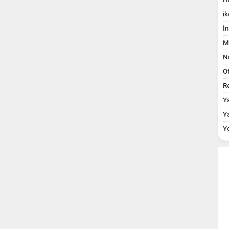
ik
İn
M
Na
O
Re
Y
Y
Y