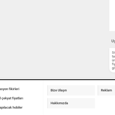
Uy
Si
ta
ür
fi
gö
syon fikirleri
Bize Ulaşın
Reklam
l çekyat fiyatları
Hakkımızda
apılacak hobiler