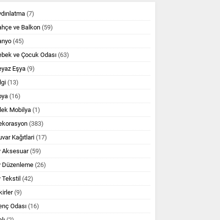
ydınlatma
(7)
ahçe ve Balkon
(59)
anyo
(45)
ebek ve Çocuk Odası
(63)
eyaz Eşya
(9)
lgi
(13)
oya
(16)
lek Mobilya
(1)
ekorasyon
(383)
var Kağıtlari
(17)
v Aksesuar
(59)
v Düzenleme
(26)
 Tekstil
(42)
kirler
(9)
enç Odası
(16)
lı
(2)