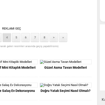
REKLAMI GEÇ
4
5
6
7
8
>
»
anarak galeri resimleri arasında geçiş yapabilirsiniz.
f Mini Kitaplık Modelleri
Güzel Asma Tavan Modelleri
e Salaş Ev Dekorasyonu
Doğru Yatak Seçimi Nasıl Olmalı?
Ka