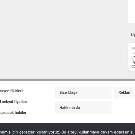
Uy
Si
ta
ür
fi
gö
syon fikirleri
Bize Ulaşın
Reklam
l çekyat fiyatları
Hakkımızda
apılacak hobiler
emiz için çerezleri kullanıyoruz. Bu siteyi kullanmaya devam ederseniz, b
100 m2 ev insaat maliyeti