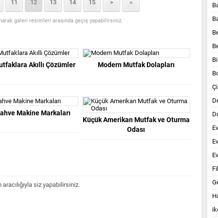
11
12
13
14
15
>
»
B
B
anarak galeri resimleri arasında geçiş yapabilirsiniz.
B
B
Bi
tfaklara Akıllı Çözümler
Modern Mutfak Dolapları
B
Çi
D
 Kahve Makine Markaları
Du
Küçük Amerikan Mutfak ve Oturma
E
Odası
E
Ev
Fi
G
acılığıyla siz yapabilirsiniz.
Ha
ik