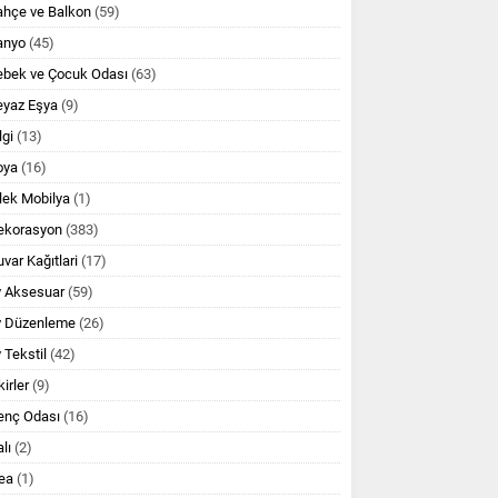
ahçe ve Balkon
(59)
anyo
(45)
ebek ve Çocuk Odası
(63)
eyaz Eşya
(9)
lgi
(13)
oya
(16)
lek Mobilya
(1)
ekorasyon
(383)
var Kağıtlari
(17)
v Aksesuar
(59)
v Düzenleme
(26)
 Tekstil
(42)
kirler
(9)
enç Odası
(16)
lı
(2)
ea
(1)