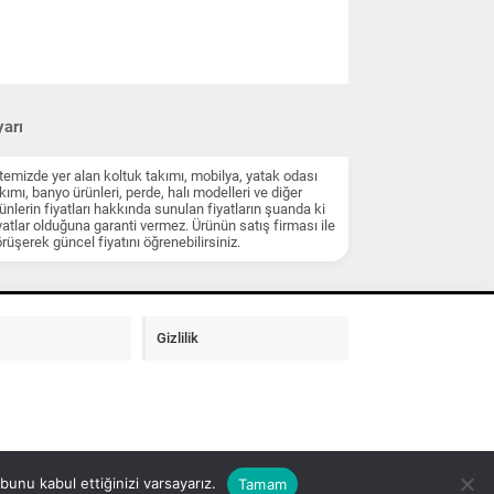
arı
temizde yer alan koltuk takımı, mobilya, yatak odası
kımı, banyo ürünleri, perde, halı modelleri ve diğer
ünlerin fiyatları hakkında sunulan fiyatların şuanda ki
yatlar olduğuna garanti vermez. Ürünün satış firması ile
rüşerek güncel fiyatını öğrenebilirsiniz.
Gizlilik
unu kabul ettiğinizi varsayarız.
Tamam