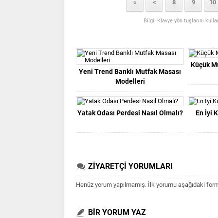
«
<
8
9
10
Bilgi: Klavye yön tuşlarını kull
Küçük Mu
Yeni Trend Banklı Mutfak Masası
Modelleri
Yatak Odası Perdesi Nasıl Olmalı?
En İyi
ZİYARETÇİ YORUMLARI
Henüz yorum yapılmamış. İlk yorumu aşağıdaki form ar
BİR YORUM YAZ