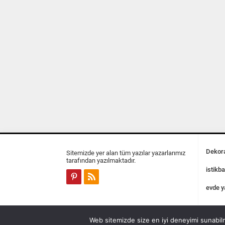
Dekora
Sitemizde yer alan tüm yazılar yazarlarımız
tarafından yazılmaktadır.
istikba
evde y
Web sitemizde size en iyi deneyimi sunabilm