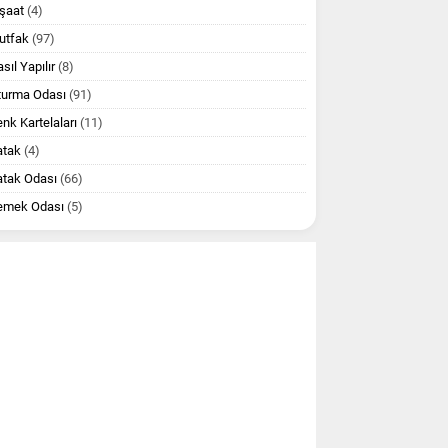
şaat
(4)
utfak
(97)
sıl Yapılır
(8)
turma Odası
(91)
nk Kartelaları
(11)
atak
(4)
atak Odası
(66)
emek Odası
(5)