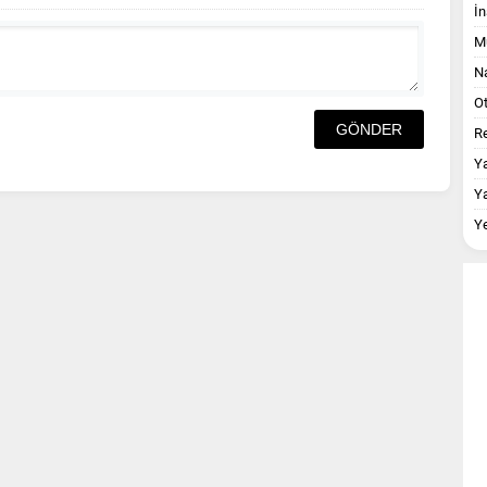
İn
M
Na
O
Re
Y
Y
Y