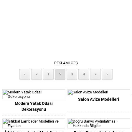
REKLAMI GEÇ
«
<
1
2
3
4
>
»
Salon Avize Modelleri
Modern Yatak Odası
Dekorasyonu