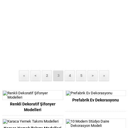
«
<
2
3
4
5
>
»
Prefabrik Ev Dekorasyonu
Renkli Dekoratif Şifonyer
Modelleri