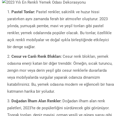
Pastel Tonlar:
Pastel renkler, sakinlik ve huzur hissi
yaratırken aynı zamanda ferah bir atmosfer oluşturur. 2023
yılında, yumuşak pembe, mavi ve yeşil tonları gibi pastel
renkler, yemek odalarında popüler olacak. Bu tonlar, özellikle
açık renkli mobilyalar ve doğal ışıkla birleştiğinde etkileyici
bir denge sağlar.
Cesur ve Canlı Renk Blokları:
Cesur renk blokları, yemek
odasına enerji katan bir diğer trenddir. Örneğin, sıcak turuncu,
zengin mor veya derin yeşil gibi cesur renklerle duvarlarda
veya mobilyalarda vurgular yaparak odanıza dinamizm
katabilirsiniz. Bu, yemek odasına modern ve eğlenceli bir hava
katmanın harika bir yoludur.
Doğadan İlham Alan Renkler:
Doğadan ilham alan renk
paletleri, 2023’te de popülerliğini sürdürecek gibi görünüyor.
Toprak tonları, deniz mavisi, orman yeşili ve güneş sarısı gibi