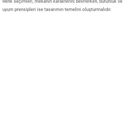
Renk seçimleri, mekânın karakterini belirlerken, bütünlük ve
uyum prensipleri ise tasarımın temelini oluşturmalıdır.