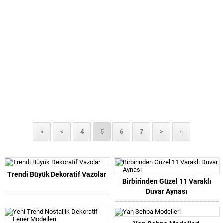
«
<
4
5
6
7
>
»
Trendi Büyük Dekoratif Vazolar
Birbirinden Güzel 11 Varaklı
Duvar Aynası