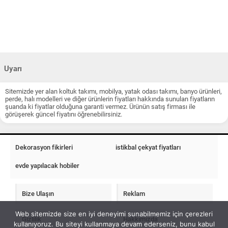
Uyarı
Sitemizde yer alan koltuk takımı, mobilya, yatak odası takımı, banyo ürünleri,
perde, halı modelleri ve diğer ürünlerin fiyatları hakkında sunulan fiyatların
şuanda ki fiyatlar olduğuna garanti vermez. Ürünün satış firması ile
görüşerek güncel fiyatını öğrenebilirsiniz.
Dekorasyon fikirleri
istikbal çekyat fiyatları
evde yapılacak hobiler
Bize Ulaşın
Reklam
Web sitemizde size en iyi deneyimi sunabilmemiz için çerezleri
Gizlilik
Hakkımızda
kullanıyoruz. Bu siteyi kullanmaya devam ederseniz, bunu kabul