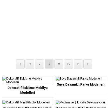
«
<
7
8
9
10
>
»
Suya Dayanıklı Parke Modelleri
Dekoratif Eskitme Mobilya
Modelleri