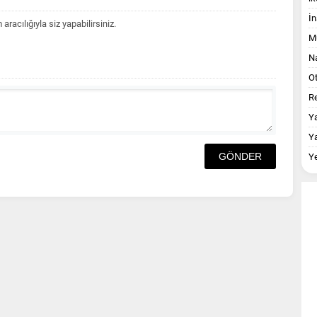
İn
acılığıyla siz yapabilirsiniz.
M
Na
O
Re
Y
Y
Y