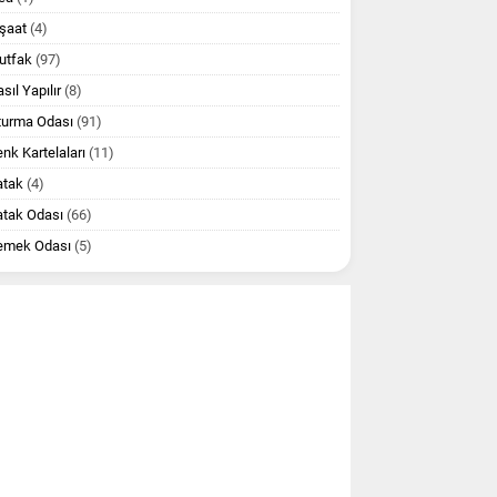
şaat
(4)
utfak
(97)
sıl Yapılır
(8)
turma Odası
(91)
nk Kartelaları
(11)
atak
(4)
atak Odası
(66)
emek Odası
(5)