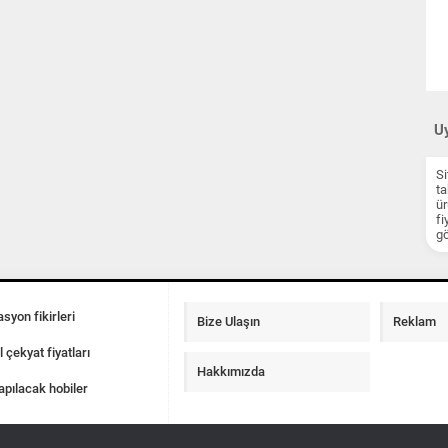
Uy
Si
ta
ür
fi
gö
syon fikirleri
Bize Ulaşın
Reklam
l çekyat fiyatları
Hakkımızda
apılacak hobiler