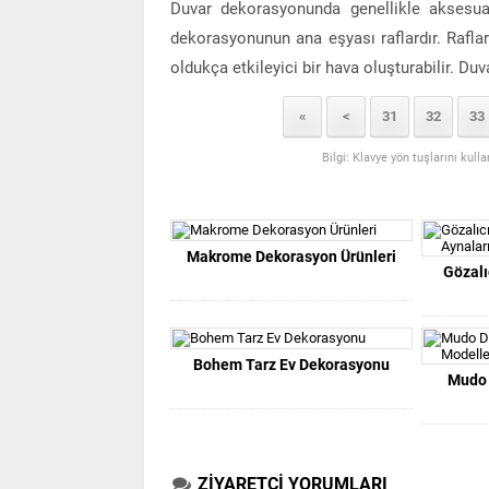
Duvar dekorasyonunda genellikle aksesuar 
dekorasyonunun ana eşyası raflardır. Raflar
oldukça etkileyici bir hava oluşturabilir. Duv
«
<
31
32
33
Bilgi: Klavye yön tuşlarını kull
Makrome Dekorasyon Ürünleri
Gözalı
Bohem Tarz Ev Dekorasyonu
Mudo 
ZİYARETÇİ YORUMLARI