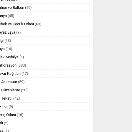
ahçe ve Balkon
(59)
anyo
(45)
ebek ve Çocuk Odası
(63)
eyaz Eşya
(9)
lgi
(13)
oya
(16)
lek Mobilya
(1)
ekorasyon
(383)
var Kağıtlari
(17)
v Aksesuar
(59)
v Düzenleme
(26)
 Tekstil
(42)
kirler
(9)
enç Odası
(16)
lı
(2)
ea
(1)