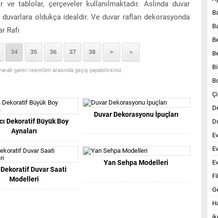
ve tablolar, çerçeveler kullanılmaktadır. Aslında duvar
B
 duvarlara oldukça idealdir. Ve duvar rafları dekorasyonda
B
ar Rafı
B
34
35
36
37
38
>
»
B
Bi
anarak galeri resimleri arasında geçiş yapabilirsiniz.
B
Çi
D
Duvar Dekorasyonu İpuçları
cı Dekoratif Büyük Boy
Du
Aynaları
E
E
Yan Sehpa Modelleri
Ev
Dekoratif Duvar Saati
Fi
Modelleri
G
Ha
ik