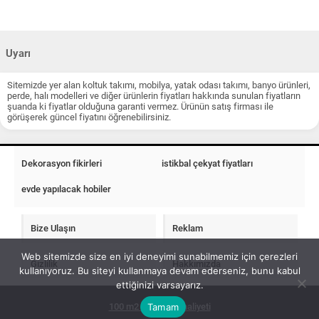
Uyarı
Sitemizde yer alan koltuk takımı, mobilya, yatak odası takımı, banyo ürünleri,
perde, halı modelleri ve diğer ürünlerin fiyatları hakkında sunulan fiyatların
şuanda ki fiyatlar olduğuna garanti vermez. Ürünün satış firması ile
görüşerek güncel fiyatını öğrenebilirsiniz.
Dekorasyon fikirleri
istikbal çekyat fiyatları
evde yapılacak hobiler
Bize Ulaşın
Reklam
Web sitemizde size en iyi deneyimi sunabilmemiz için çerezleri
Gizlilik
Hakkımızda
kullanıyoruz. Bu siteyi kullanmaya devam ederseniz, bunu kabul
ettiğinizi varsayarız.
Tamam
100 m2 ev insaat maliyeti