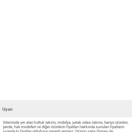
Uyarı
Sitemizde yer alan koltuk takımı, mobilya, yatak odası takımı, banyo ürünleri,
perde, halı modelleri ve diğer ürünlerin fiyatları hakkında sunulan fiyatların
şuanda ki fiyatlar olduğuna garanti vermez. Ürünün satış firması ile