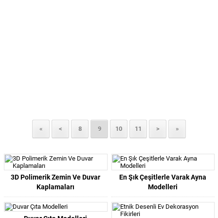
«
<
8
9
10
11
>
»
3D Polimerik Zemin Ve Duvar
En Şık Çeşitlerle Varak Ayna
Kaplamaları
Modelleri