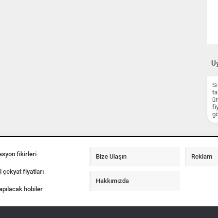
Uy
Si
ta
ür
fi
gö
syon fikirleri
Bize Ulaşın
Reklam
l çekyat fiyatları
Hakkımızda
apılacak hobiler