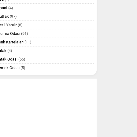
şaat
(4)
utfak
(97)
sıl Yapılır
(8)
turma Odası
(91)
nk Kartelaları
(11)
atak
(4)
atak Odası
(66)
emek Odası
(5)