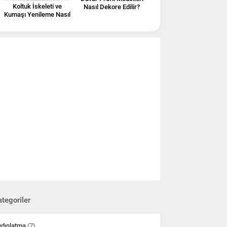
Koltuk İskeleti ve
Nasıl Dekore Edilir?
Kumaşı Yenileme Nasıl
Yapılır?
tegoriler
ydınlatma
(7)