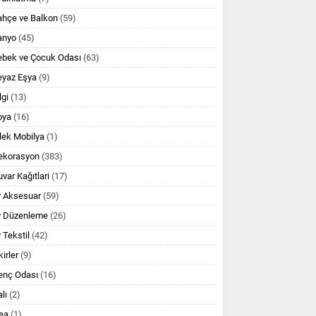
ahçe ve Balkon
(59)
anyo
(45)
ebek ve Çocuk Odası
(63)
eyaz Eşya
(9)
lgi
(13)
oya
(16)
lek Mobilya
(1)
ekorasyon
(383)
var Kağıtlari
(17)
v Aksesuar
(59)
v Düzenleme
(26)
 Tekstil
(42)
kirler
(9)
enç Odası
(16)
lı
(2)
ea
(1)