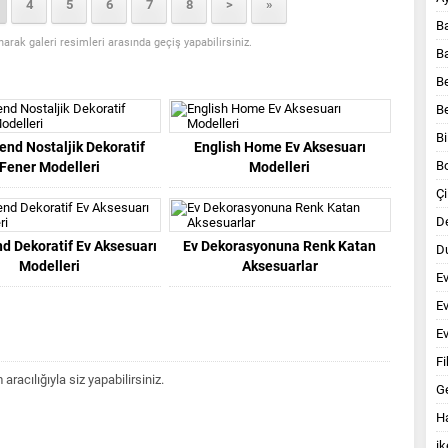
4
5
6
7
8
>
»
B
anarak galeri resimleri arasında geçiş yapabilirsiniz.
B
B
B
Bi
end Nostaljik Dekoratif
English Home Ev Aksesuarı
B
Fener Modelleri
Modelleri
Çi
D
nd Dekoratif Ev Aksesuarı
Ev Dekorasyonuna Renk Katan
Du
Modelleri
Aksesuarlar
E
E
Ev
Fi
acılığıyla siz yapabilirsiniz.
G
Ha
ik