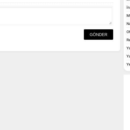
İn
M
Na
O
Re
Y
Y
Y