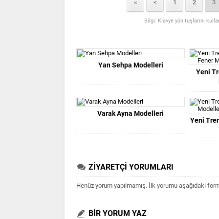
«
<
1
2
3
Bilgi: Klavye yön tuşlarını kull
Yan Sehpa Modelleri
Yeni Tr
Varak Ayna Modelleri
Yeni Tre
ZİYARETÇİ YORUMLARI
Henüz yorum yapılmamış. İlk yorumu aşağıdaki form ar
BİR YORUM YAZ