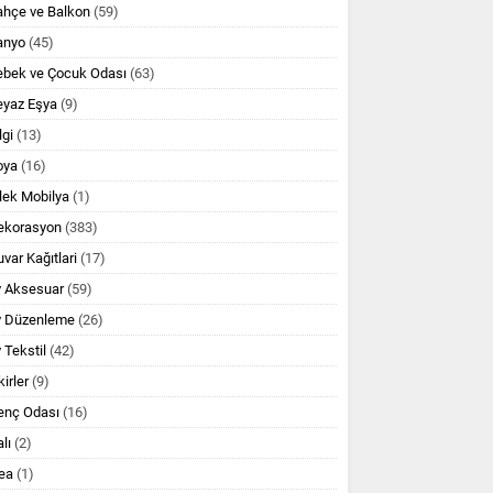
ahçe ve Balkon
(59)
anyo
(45)
ebek ve Çocuk Odası
(63)
eyaz Eşya
(9)
lgi
(13)
oya
(16)
lek Mobilya
(1)
ekorasyon
(383)
var Kağıtlari
(17)
v Aksesuar
(59)
v Düzenleme
(26)
 Tekstil
(42)
kirler
(9)
enç Odası
(16)
lı
(2)
ea
(1)