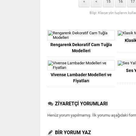
«
<
15
16
17
Bilgi: Klavye yön tuşlarını kull
Klasi
Rengarenk Dekoratif Cam Tuğla
Modelleri
Ses Y
Vivense Lambader Modelleri ve
Fiyatları
ZİYARETÇİ YORUMLARI
Henüz yorum yapılmamış. İlk yorumu aşağıdaki form ar
BİR YORUM YAZ