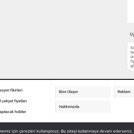
Uy
Si
ta
ür
fi
gö
syon fikirleri
Bize Ulaşın
Reklam
l çekyat fiyatları
Hakkımızda
apılacak hobiler
emiz için çerezleri kullanıyoruz. Bu siteyi kullanmaya devam ederseniz, b
100 m2 ev insaat maliyeti