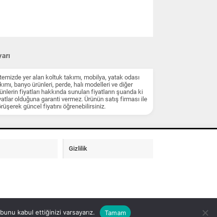
arı
temizde yer alan koltuk takımı, mobilya, yatak odası
kımı, banyo ürünleri, perde, halı modelleri ve diğer
ünlerin fiyatları hakkında sunulan fiyatların şuanda ki
yatlar olduğuna garanti vermez. Ürünün satış firması ile
rüşerek güncel fiyatını öğrenebilirsiniz.
Gizlilik
unu kabul ettiğinizi varsayarız.
Tamam