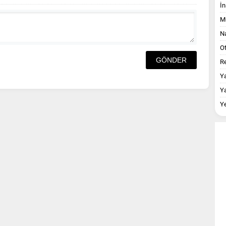
İn
M
Na
O
Re
Y
Y
Y