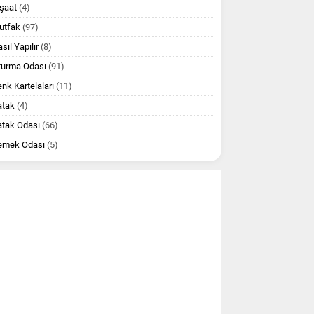
şaat
(4)
utfak
(97)
sıl Yapılır
(8)
turma Odası
(91)
nk Kartelaları
(11)
atak
(4)
atak Odası
(66)
emek Odası
(5)