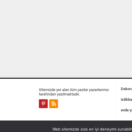
Dekora
Sitemizde yer alan tüm yazılar yazarlarımız
tarafından yazılmaktadır.
istikba
evde y
Web sitemizde size en iyi deneyimi sunabilm