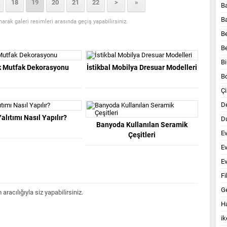
18
19
20
21
22
>
»
B
B
anarak galeri resimleri arasında geçiş yapabilirsiniz.
B
B
Bi
k Mutfak Dekorasyonu
İstikbal Mobilya Dresuar Modelleri
B
Çi
D
alıtımı Nasıl Yapılır?
Du
Banyoda Kullanılan Seramik
E
Çeşitleri
E
Ev
Fi
G
acılığıyla siz yapabilirsiniz.
Ha
ik