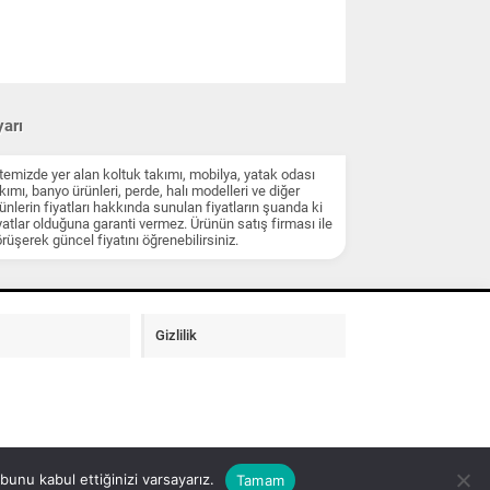
arı
temizde yer alan koltuk takımı, mobilya, yatak odası
kımı, banyo ürünleri, perde, halı modelleri ve diğer
ünlerin fiyatları hakkında sunulan fiyatların şuanda ki
yatlar olduğuna garanti vermez. Ürünün satış firması ile
rüşerek güncel fiyatını öğrenebilirsiniz.
Gizlilik
unu kabul ettiğinizi varsayarız.
Tamam