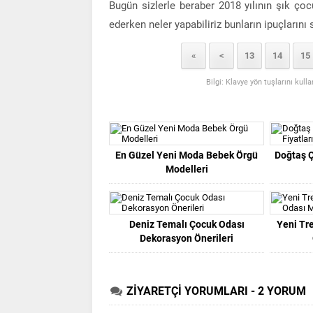
Bugün sizlerle beraber 2018 yılının şık ço
ederken neler yapabiliriz bunların ipuçlarını
«
<
13
14
15
Bilgi: Klavye yön tuşlarını kull
En Güzel Yeni Moda Bebek Örgü
Doğtaş Ç
Modelleri
Deniz Temalı Çocuk Odası
Yeni Tr
Dekorasyon Önerileri
ZİYARETÇİ YORUMLARI - 2 YORUM