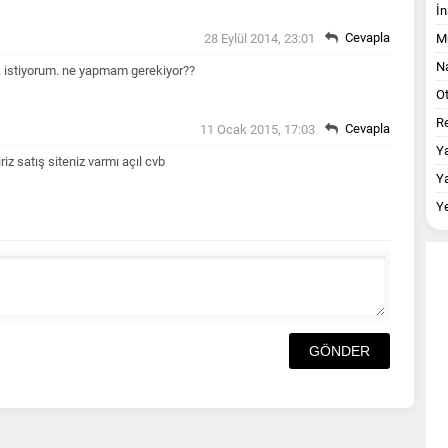
İn
Cevapla
28 Eylül 2014, 23:01
M
Na
 istiyorum. ne yapmam gerekiyor??
O
Re
Cevapla
11 Ocak 2015, 17:03
Y
iriz satış siteniz varmı açıl cvb
Y
Y