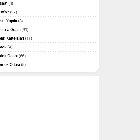
şaat
(4)
utfak
(97)
sıl Yapılır
(8)
turma Odası
(91)
nk Kartelaları
(11)
atak
(4)
atak Odası
(66)
emek Odası
(5)