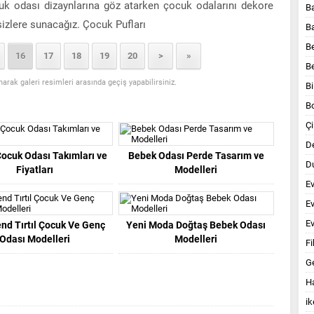
cuk odası dizaynlarına göz atarken çocuk odalarını dekore
B
 sizlere sunacağız. Çocuk Pufları
B
B
16
17
18
19
20
>
»
B
anarak galeri resimleri arasında geçiş yapabilirsiniz.
Bi
B
Çi
D
ocuk Odası Takımları ve
Bebek Odası Perde Tasarım ve
Du
Fiyatları
Modelleri
E
E
Ev
end Tırtıl Çocuk Ve Genç
Yeni Moda Doğtaş Bebek Odası
Odası Modelleri
Modelleri
Fi
G
Ha
ik