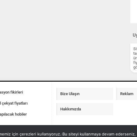
Uy
Si
ta
ür
fi
gö
syon fikirleri
Bize Ulaşın
Reklam
l çekyat fiyatları
Hakkımızda
apılacak hobiler
emiz için çerezleri kullanıyoruz. Bu siteyi kullanmaya devam ederseniz, b
100 m2 ev insaat maliyeti