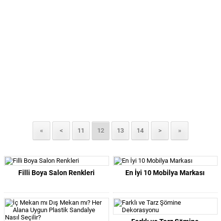
«
<
11
12
13
14
>
»
Filli Boya Salon Renkleri
En İyi 10 Mobilya Markası